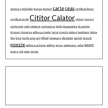
carte
ceas
antena 3
atlantida
branza
busteni
certificat deces
Cititor Calator
certificat verde
citizen
concert
conferinte
copii
copilarie
coronavirus
delta
dezamagire
drumetie
drumuri
dunarea
editura creator
Iarna
insecta
izolare
kamikaze
latina
liga
lirica
lunile unor ani
Mihail
nepasare
obezitate
parinti
pescuit
poezie
sport
politia in actiune
politica
presa
sadoveanu
spital
teatru
tnb
viata
viespe