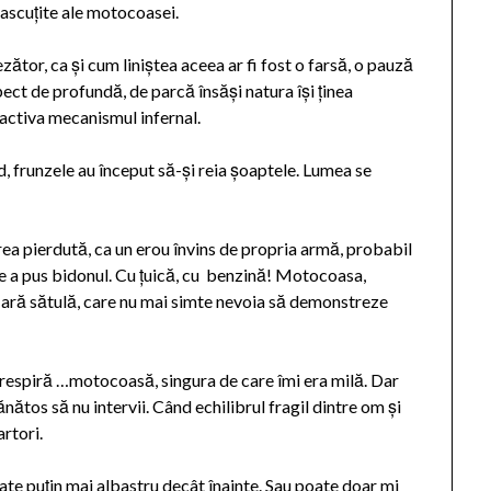
 ascuțite ale motocoasei.
tor, ca și cum liniștea aceea ar fi fost o farsă, o pauză
ect de profundă, de parcă însăși natura își ținea
eactiva mecanismul infernal.
id, frunzele au început să-și reia șoaptele. Lumea se
rea pierdută, ca un erou învins de propria armă, probabil
unde a pus bidonul. Cu țuică, cu benzină! Motocoasa,
iară sătulă, care nu mai simte nevoia să demonstreze
 respiră …motocoasă, singura de care îmi era milă. Dar
ătos să nu intervii. Când echilibrul fragil dintre om și
rtori.
ate puțin mai albastru decât înainte. Sau poate doar mi