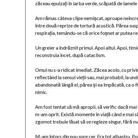
zăceau epuizați în iarba verde, scăpată de lamele
Am rămas câteva clipe nemișcat, aproape neîncreză
între două reprize de tortură acustică. Părea susp
respirația, temându-se că orice foșnet ar putea r
Un greier a îndrăznit primul. Apoi altul. Apoi, tim
reconstruia încet, după cataclism.
Omul nu s-a ridicat imediat. Zăcea acolo, cu privi
reflectând la sensul vieții sau, mai probabil, la 
abandonată lângă el, părea și ea împăcată, ca o f
nimic.
Am fost tentat să mă apropii, să verific dacă mai
m-am oprit. Există momente în viață când e mai săn
zgomot trebuie lăsat să se regleze singur, fără ma
M-am întors din nou spre cer. Era tot albastru. Po