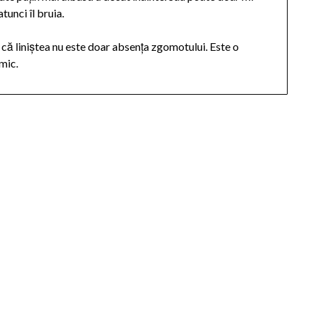
tunci îl bruia.
că liniștea nu este doar absența zgomotului. Este o
imic.