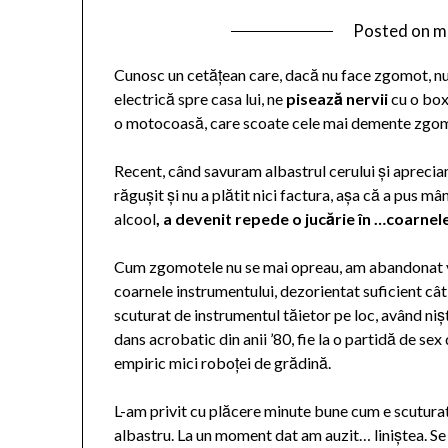
Posted on
m
Cunosc un cetățean care, dacă nu face zgomot, nu
electrică spre casa lui, ne
pisează nervii
cu o box
o motocoasă, care scoate cele mai demente zgomote
Recent, când savuram albastrul cerului și aprecia
răgușit și nu a plătit nici factura, așa că a pus 
alcool
,
a devenit repede o jucărie în …coarnele
Cum zgomotele nu se mai opreau, am abandonat vi
coarnele instrumentului, dezorientat suficient câ
scuturat de instrumentul tăietor pe loc, având niș
dans acrobatic din anii ’80, fie la o partidă de se
empiric mici roboței de grădină.
L-am privit cu plăcere minute bune cum e scuturat
albastru. La un moment dat am auzit… liniștea. Se t