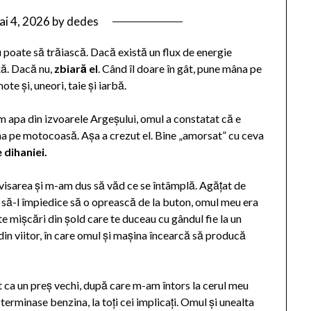
ai 4, 2026
by
dedes
 poate să trăiască. Dacă există un flux de energie
ă. Dacă nu,
zbiară el
. Când îl doare în gât, pune mâna pe
 și, uneori, taie și iarbă.
m apa din izvoarele Argeșului, omul a constatat că e
mâna pe motocoasă. Așa a crezut el. Bine „amorsat” cu ceva
 dihaniei
.
sarea și m-am dus să văd ce se întâmplă. Agățat de
t să-l împiedice să o oprească de la buton, omul meu era
te mișcări din șold care te duceau cu gândul fie la un
x din viitor, în care omul și mașina încearcă să producă
 ca un preș vechi, după care m-am întors la cerul meu
erminase benzina, la toți cei implicați. Omul și unealta