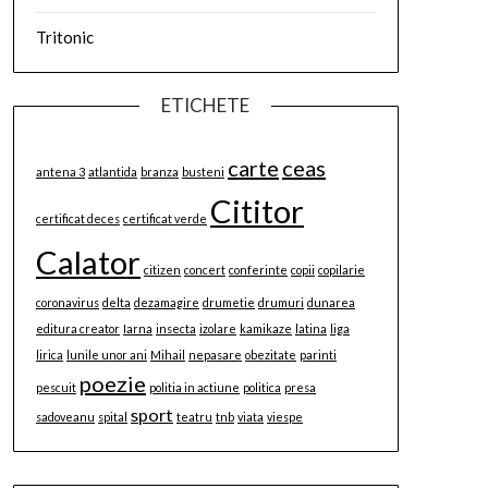
Tritonic
ETICHETE
carte
ceas
antena 3
atlantida
branza
busteni
Cititor
certificat deces
certificat verde
Calator
citizen
concert
conferinte
copii
copilarie
coronavirus
delta
dezamagire
drumetie
drumuri
dunarea
editura creator
Iarna
insecta
izolare
kamikaze
latina
liga
lirica
lunile unor ani
Mihail
nepasare
obezitate
parinti
poezie
pescuit
politia in actiune
politica
presa
sport
sadoveanu
spital
teatru
tnb
viata
viespe