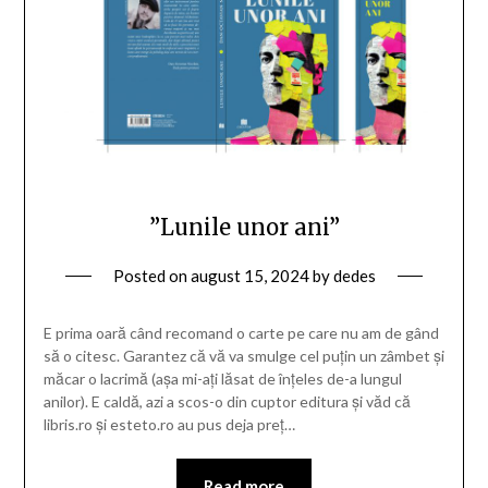
”Lunile unor ani”
Posted on
august 15, 2024
by
dedes
E prima oară când recomand o carte pe care nu am de gând
să o citesc. Garantez că vă va smulge cel puțin un zâmbet și
măcar o lacrimă (așa mi-ați lăsat de înțeles de-a lungul
anilor). E caldă, azi a scos-o din cuptor editura și văd că
libris.ro și esteto.ro au pus deja preț…
Read more