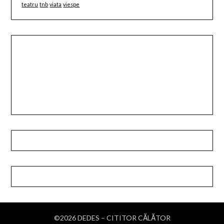
teatru
tnb
viata
viespe
©2026 DEDES – CITITOR CĂLĂTOR