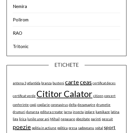
Nemira
Polirom
RAO
Tritonic
ETICHETE
carte
ceas
antena 3
atlantida
branza
busteni
certificat deces
Cititor Calator
certificat verde
citizen
concert
conferinte
copii
copilarie
coronavirus
delta
dezamagire
drumetie
drumuri
dunarea
editura creator
Iarna
insecta
izolare
kamikaze
latina
liga
lirica
lunile unor ani
Mihail
nepasare
obezitate
parinti
pescuit
poezie
sport
politia in actiune
politica
presa
sadoveanu
spital