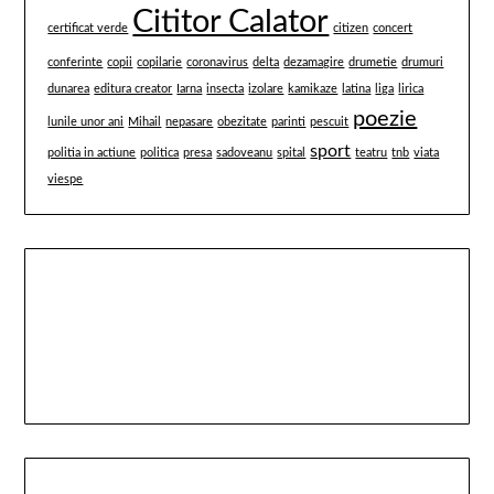
Cititor Calator
certificat verde
citizen
concert
conferinte
copii
copilarie
coronavirus
delta
dezamagire
drumetie
drumuri
dunarea
editura creator
Iarna
insecta
izolare
kamikaze
latina
liga
lirica
poezie
lunile unor ani
Mihail
nepasare
obezitate
parinti
pescuit
sport
politia in actiune
politica
presa
sadoveanu
spital
teatru
tnb
viata
viespe