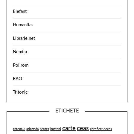
Elefant
Humanitas
Librarie.net
Nemira
Polirom
RAO
Tritonic
ETICHETE
carte
ceas
antena 3
atlantida
branza
busteni
certificat deces