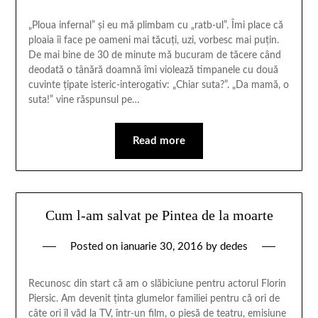
„Ploua infernal” și eu mă plimbam cu „ratb-ul”. Îmi place că
ploaia îi face pe oameni mai tăcuți, uzi, vorbesc mai puțin.
De mai bine de 30 de minute mă bucuram de tăcere când
deodată o tânără doamnă îmi violează timpanele cu două
cuvinte țipate isteric-interogativ: „Chiar suta?”. „Da mamă, o
suta!” vine răspunsul pe…
Read more
Cum l-am salvat pe Pintea de la moarte
Posted on
ianuarie 30, 2016
by
dedes
Recunosc din start că am o slăbiciune pentru actorul Florin
Piersic. Am devenit ţinta glumelor familiei pentru că ori de
câte ori îl văd la TV, într-un film, o piesă de teatru, emisiune