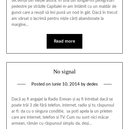
secvențe din viețile altora. În una din lungile-mi peregrinări
pedestre pe străzile Capitalei m-am întâlnit cu un maldăr de
gunoi care a reușit să îmi pună un nod în gât. Dacă în trecut
am vărsat o lacrimă pentru niște cărți abandonate la
margine…
Read more
No signal
Posted on
iunie 10, 2014
by
dedes
Dacă aş fi angajat la Radio Erevan şi aş fi întrebat dacă se
poate trăi 3 zile fără telefon, internet, radio şi tv, răspunsul
ar fi: da cu o singura conditie, sa poti apela la un prieten
care are internet, telefon si TV. Cum nu sunt nici măcar
armean, rămân cu răspunsul simplu da, deşi…