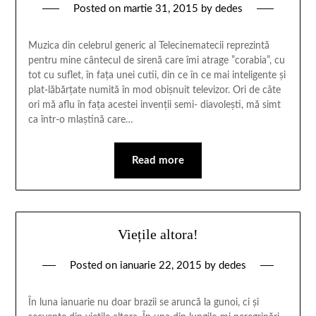
Posted on
martie 31, 2015
by
dedes
Muzica din celebrul generic al Telecinematecii reprezintă
pentru mine cântecul de sirenă care îmi atrage ”corabia”, cu
tot cu suflet, în fața unei cutii, din ce în ce mai inteligente și
plat-lăbărțate numită în mod obișnuit televizor. Ori de câte
ori mă aflu în fața acestei invenții semi- diavolești, mă simt
ca într-o mlaștină care…
Read more
Viețile altora!
Posted on
ianuarie 22, 2015
by
dedes
În luna ianuarie nu doar brazii se aruncă la gunoi, ci și