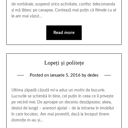
de vorbăraie, suspend orice activitate, confisc telecomanda
şi mă lăţesc pe canapea. Contează mai puțin că filmele cu el
le-am mai văzut…
Read more
Lopeți și politețe
Posted on
ianuarie 5, 2016
by
dedes
Ultima zăpadă căzută mi-a adus un motiv de bucurie.
Lucrurile se schimbă în bine, cel puțin în ceea ce îi privește
pe vecinii mei. De aproape un deceniu deszăpezesc aleea,
destul de lungă – arareori ajutat – de la intrarea în imobilul
în care locuiesc. Am mai povestit, dacă la început tinere
domnițe m-au și…