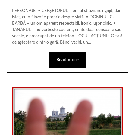
PERSONAJE: • CERŞETORUL – om al străzii, neîngrijit, dar
isteţ, cu o filozofie proprie despre viaţă. • DOMNUL CU
BARBĂ – un om aparent respectabil, ironic, uşor cinic. •
TÂNĂRUL – nu vorbeşte coerent, emite doar consoane sau
vocale, e preocupat de un telefon. LOCUL ACŢIUNII: O sală
de aşteptare dintr-o gară. Bănci vechi, un…
Read more