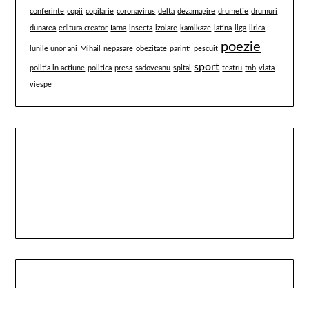
conferinte
copii
copilarie
coronavirus
delta
dezamagire
drumetie
drumuri
dunarea
editura creator
Iarna
insecta
izolare
kamikaze
latina
liga
lirica
poezie
lunile unor ani
Mihail
nepasare
obezitate
parinti
pescuit
sport
politia in actiune
politica
presa
sadoveanu
spital
teatru
tnb
viata
viespe