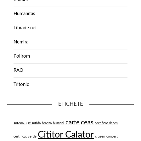
Humanitas
Librarie.net
Nemira
Polirom
RAO
Tritonic
ETICHETE
carte
ceas
antena 3
atlantida
branza
busteni
certificat deces
Cititor Calator
certificat verde
citizen
concert