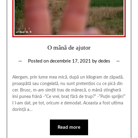
O mână de ajutor
Posted on
decembrie 17, 2021
by
dedes
Alergam, prin lume mea mică, după un kilogram de zăpadă,
proaspătă sau congelată, nu sunt pretenţios cu ce pică din
cer. Brusc, m-am simţit tras de mânecă, o mână stingheră
îmi punea frână -”Ce vrei, braţ fără de trup?” -”Puţin sprijin!”
I l-am dat, pe tot, oricum e demodat. Aceasta a fost ultima
dorinţă a…
Read more