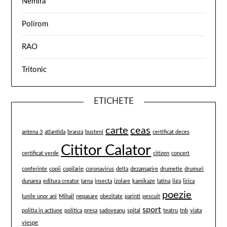
Nemira
Polirom
RAO
Tritonic
ETICHETE
carte
ceas
antena 3
atlantida
branza
busteni
certificat deces
Cititor Calator
certificat verde
citizen
concert
conferinte
copii
copilarie
coronavirus
delta
dezamagire
drumetie
drumuri
dunarea
editura creator
Iarna
insecta
izolare
kamikaze
latina
liga
lirica
poezie
lunile unor ani
Mihail
nepasare
obezitate
parinti
pescuit
sport
politia in actiune
politica
presa
sadoveanu
spital
teatru
tnb
viata
viespe