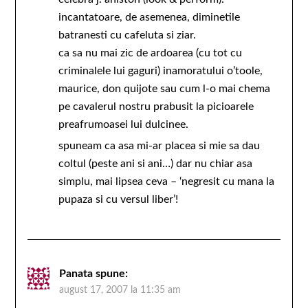
incantatoare, de asemenea, diminetile
batranesti cu cafeluta si ziar.
ca sa nu mai zic de ardoarea (cu tot cu
criminalele lui gaguri) inamoratului o’toole,
maurice, don quijote sau cum l-o mai chema
pe cavalerul nostru prabusit la picioarele
preafrumoasei lui dulcinee.
spuneam ca asa mi-ar placea si mie sa dau
coltul (peste ani si ani…) dar nu chiar asa
simplu, mai lipsea ceva – ‘negresit cu mana la
pupaza si cu versul liber’!
Panata
spune:
august 17, 2007 la 11:35 am