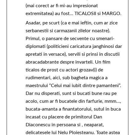
(mai corect ar fi mi-au impresionat
extremitatea) au fost… TICALOSII si MARGO.
Asadar, pe scurt (ca e mai ieftin, cum ar zice
serbanestii si carmazanii zilelor noastre).
Primul, o pansare de secvente cu smenari-
diplomati (politicieni caricatura janghinosi dar
apretati in versace), servili si prinsi in discutii
abracadabrante despre invarteli. Un film
ticalos de prost cu actori grozav(i) de
rudimentari, aici, sub bagheta magica a
maestrului “Celui mai iubit dintre pamanteni”.
Dar nu disperati, sunt si bucati bune rau pe
acolo, cum ar fi bucatele din farfurie, mmm…,
bucata-amanta a finantatorului, sutul in buca
incasat cu placere de primitorul Dan
Diaconescu in persoana si , neaparat,
delicatesele lui Nelu Ploiesteanu. Toate astea