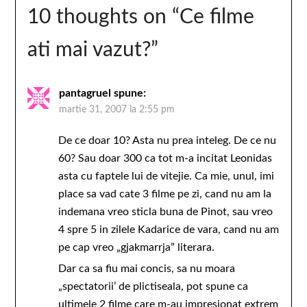
10 thoughts on “
Ce filme
ati mai vazut?
”
pantagruel
spune:
martie 31, 2007 la 2:55 pm
De ce doar 10? Asta nu prea inteleg. De ce nu
60? Sau doar 300 ca tot m-a incitat Leonidas
asta cu faptele lui de vitejie. Ca mie, unul, imi
place sa vad cate 3 filme pe zi, cand nu am la
indemana vreo sticla buna de Pinot, sau vreo
4 spre 5 in zilele Kadarice de vara, cand nu am
pe cap vreo „gjakmarrja” literara.
Dar ca sa fiu mai concis, sa nu moara
„spectatorii’ de plictiseala, pot spune ca
ultimele 2 filme care m-au impresionat extrem