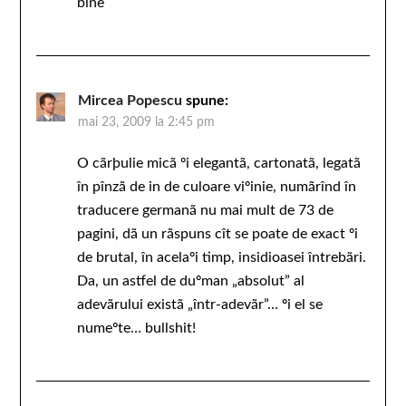
bine
Mircea Popescu
spune:
mai 23, 2009 la 2:45 pm
O cãrþulie micã ºi elegantã, cartonatã, legatã
în pînzã de in de culoare viºinie, numãrînd în
traducere germanã nu mai mult de 73 de
pagini, dã un rãspuns cît se poate de exact ºi
de brutal, în acelaºi timp, insidioasei întrebãri.
Da, un astfel de duºman „absolut” al
adevãrului existã „într-adevãr”… ºi el se
numeºte… bullshit!