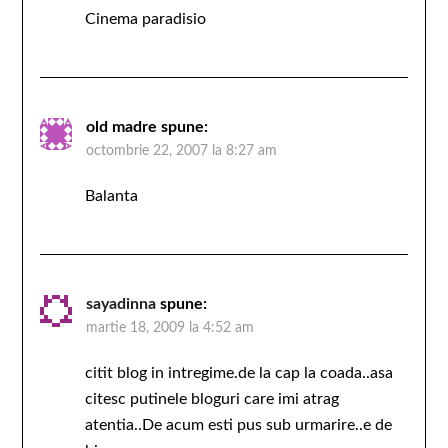
Cinema paradisio
old madre
spune:
octombrie 22, 2007 la 8:27 am
Balanta
sayadinna
spune:
martie 18, 2009 la 4:52 am
citit blog in intregime.de la cap la coada..asa
citesc putinele bloguri care imi atrag
atentia..De acum esti pus sub urmarire..e de