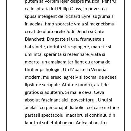
putem sa vorbim lejer despre muzica. Pentru
ca inspiratia lui Philip Glass, in povestea
spusa inteligent de Richard Eyre, sugruma si
in acelasi timp sporeste vraja si magnetismul
creat de uluitoarele Judi Dench si Cate
Blanchett. Dragoste si ura, frumusete si
batranete, dorinta si respingere, maretie si
umilinta, speranta si resemnare, viata si
moarte, un amalgam terifiant cu aroma de
thriller psihologic. Un Moarte la Venetia
modern, muieresc, agresiv si tocmai de aceea
lipsit de scrupule. Atat de tandru, atat de
gratios si adulterin. Si mai e ceva. Ceva
absolut fascinant aici: povestitorul. Unul si
acelasi cu personajul diabolic, cel care ne face
partasii spectacolui macabru si continuu din
launtrul sufletului uman. Adica al nostru.