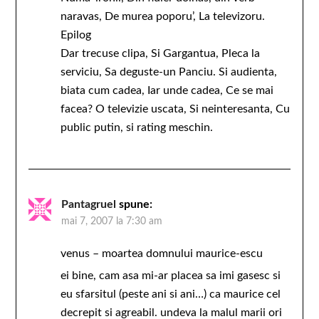
naravas, De murea poporu’, La televizoru.
Epilog
Dar trecuse clipa, Si Gargantua, Pleca la
serviciu, Sa deguste-un Panciu. Si audienta,
biata cum cadea, Iar unde cadea, Ce se mai
facea? O televizie uscata, Si neinteresanta, Cu
public putin, si rating meschin.
Pantagruel
spune:
mai 7, 2007 la 7:30 am
venus – moartea domnului maurice-escu
ei bine, cam asa mi-ar placea sa imi gasesc si
eu sfarsitul (peste ani si ani…) ca maurice cel
decrepit si agreabil. undeva la malul marii ori