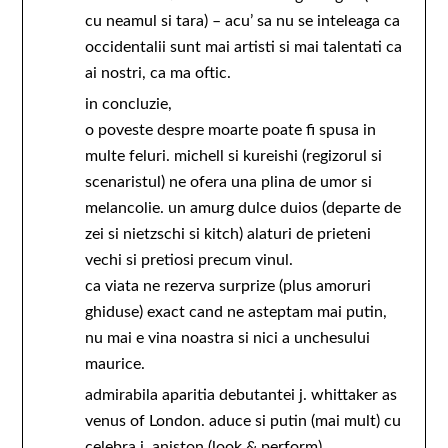
cu neamul si tara) – acu’ sa nu se inteleaga ca
occidentalii sunt mai artisti si mai talentati ca
ai nostri, ca ma oftic.
in concluzie,
o poveste despre moarte poate fi spusa in
multe feluri. michell si kureishi (regizorul si
scenaristul) ne ofera una plina de umor si
melancolie. un amurg dulce duios (departe de
zei si nietzschi si kitch) alaturi de prieteni
vechi si pretiosi precum vinul.
ca viata ne rezerva surprize (plus amoruri
ghiduse) exact cand ne asteptam mai putin,
nu mai e vina noastra si nici a unchesului
maurice.
admirabila aparitia debutantei j. whittaker as
venus of London. aduce si putin (mai mult) cu
celebra j. aniston (look & perform).