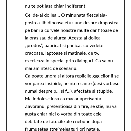
nu te pot lasa chiar indiferent.
Cel de-al doilea… O minunata flescaiala-
posirca-libidinoasa efuziune despre dragostea
pe bani a curvele noastre multe dar fitoase de
la oras sau de aiurea. Acesta al doilea
„produs”, papricat si panicat cu vedete
cracoase, laptoase si matinale, de tv,
exceleaza in special prin dialoguri. Ca sa nu
mai amintesc de scenariu.
Ca poate unora si altora replicile gagicilor li se
vor parea insipide, neinteresante (desi vorbesc
numai despre p… si f…), afectate si stupide.
Ma indoiesc insa ca macar apetisanta
Zavoranu, pretentioasa din fire, se stie, nu va
gusta chiar nici o vorba din toate cele
debitate de fatucile alea nebune dupa
frumusetea stre(meleagurilor) natale.