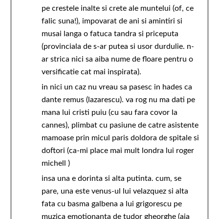
pe crestele inalte si crete ale muntelui (of, ce
falic suna!), impovarat de ani si amintiri si
musai langa o fatuca tandra si priceputa
(provinciala de s-ar putea si usor durdulie. n-
ar strica nici sa aiba nume de floare pentru o
versificatie cat mai inspirata).
in nici un caz nu vreau sa pasesc in hades ca
dante remus (lazarescu). va rog nu ma dati pe
mana lui cristi puiu (cu sau fara covor la
cannes), plimbat cu pasiune de catre asistente
mamoase prin micul paris doldora de spitale si
doftori (ca-mi place mai mult londra lui roger
michell )
insa una e dorinta si alta putinta. cum, se
pare, una este venus-ul lui velazquez si alta
fata cu basma galbena a lui grigorescu pe
muzica emotionanta de tudor gheorghe (aia