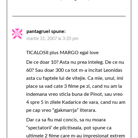
pantagruel
spune:
martie 31, 2007 la 3:20 pm
TICALOSII plus MARGO egal love
De ce doar 10? Asta nu prea inteleg. De ce nu
60? Sau doar 300 ca tot m-a incitat Leonidas
asta cu faptele lui de vitejie. Ca mie, unul, imi
place sa vad cate 3 filme pe zi, cand nu am la
indemana vreo sticla buna de Pinot, sau vreo
4 spre 5 in zilele Kadarice de vara, cand nu am
pe cap vreo “gjakmarrja” literara.
Dar ca sa fiu mai concis, sa nu moara
“spectatorii’ de plictiseala, pot spune ca
ultimele 2 filme care m-au impresionat extrem