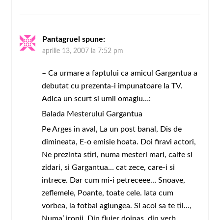
Pantagruel
spune:
aprilie 13, 2007 la 7:52 pm
– Ca urmare a faptului ca amicul Gargantua a
debutat cu prezenta-i impunatoare la TV.
Adica un scurt si umil omagiu…:
Balada Mesterului Gargantua
Pe Arges in aval, La un post banal, Dis de
dimineata, E-o emisie hoata. Doi firavi actori,
Ne prezinta stiri, numa mesteri mari, calfe si
zidari, si Gargantua… cat zece, care-i si
intrece. Dar cum mi-i petreceee… Snoave,
zeflemele, Poante, toate cele. Iata cum
vorbea, la fotbal agiungea. Si acol sa te tii…,
Numa’ ironii, Din fluier doinas, din verb