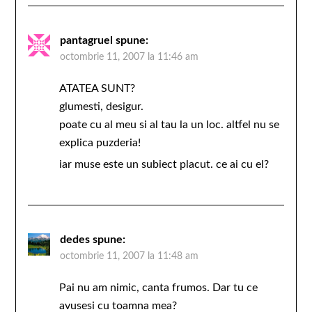
pantagruel
spune:
octombrie 11, 2007 la 11:46 am
ATATEA SUNT?
glumesti, desigur.
poate cu al meu si al tau la un loc. altfel nu se
explica puzderia!
iar muse este un subiect placut. ce ai cu el?
dedes
spune:
octombrie 11, 2007 la 11:48 am
Pai nu am nimic, canta frumos. Dar tu ce
avusesi cu toamna mea?