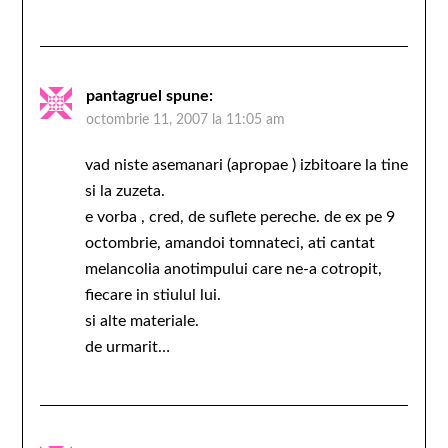
pantagruel
spune:
octombrie 11, 2007 la 11:05 am
vad niste asemanari (apropae ) izbitoare la tine
si la zuzeta.
e vorba , cred, de suflete pereche. de ex pe 9
octombrie, amandoi tomnateci, ati cantat
melancolia anotimpului care ne-a cotropit,
fiecare in stiulul lui.
si alte materiale.
de urmarit…