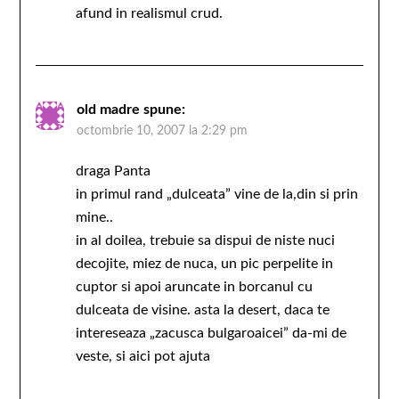
afund in realismul crud.
old madre
spune:
octombrie 10, 2007 la 2:29 pm
draga Panta
in primul rand „dulceata” vine de la,din si prin
mine..
in al doilea, trebuie sa dispui de niste nuci
decojite, miez de nuca, un pic perpelite in
cuptor si apoi aruncate in borcanul cu
dulceata de visine. asta la desert, daca te
intereseaza „zacusca bulgaroaicei” da-mi de
veste, si aici pot ajuta