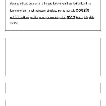
dunarea
editura creator
Iarna
insecta
izolare
kamikaze
latina
liga
lirica
poezie
lunile unor ani
Mihail
nepasare
obezitate
parinti
pescuit
sport
politia in actiune
politica
presa
sadoveanu
spital
teatru
tnb
viata
viespe