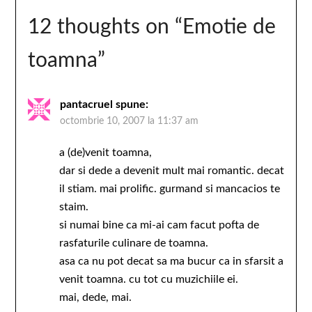
12 thoughts on “
Emotie de
toamna
”
pantacruel
spune:
octombrie 10, 2007 la 11:37 am
a (de)venit toamna,
dar si dede a devenit mult mai romantic. decat
il stiam. mai prolific. gurmand si mancacios te
staim.
si numai bine ca mi-ai cam facut pofta de
rasfaturile culinare de toamna.
asa ca nu pot decat sa ma bucur ca in sfarsit a
venit toamna. cu tot cu muzichiile ei.
mai, dede, mai.