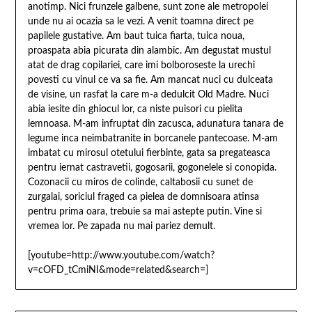
anotimp. Nici frunzele galbene, sunt zone ale metropolei
unde nu ai ocazia sa le vezi. A venit toamna direct pe
papilele gustative. Am baut tuica fiarta, tuica noua,
proaspata abia picurata din alambic. Am degustat mustul
atat de drag copilariei, care imi bolboroseste la urechi
povesti cu vinul ce va sa fie. Am mancat nuci cu dulceata
de visine, un rasfat la care m-a dedulcit Old Madre. Nuci
abia iesite din ghiocul lor, ca niste puisori cu pielita
lemnoasa. M-am infruptat din zacusca, adunatura tanara de
legume inca neimbatranite in borcanele pantecoase. M-am
imbatat cu mirosul otetului fierbinte, gata sa pregateasca
pentru iernat castravetii, gogosarii, gogonelele si conopida.
Cozonacii cu miros de colinde, caltabosii cu sunet de
zurgalai, soriciul fraged ca pielea de domnisoara atinsa
pentru prima oara, trebuie sa mai astepte putin. Vine si
vremea lor. Pe zapada nu mai pariez demult.
[youtube=http://www.youtube.com/watch?
v=cOFD_tCmiNI&mode=related&search=]