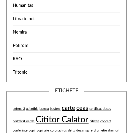
Humanitas
Librarie.net
Nemira
Polirom
RAO
Tritonic
ETICHETE
carte
ceas
antena 3
atlantida
branza
busteni
certificat deces
Cititor Calator
certificat verde
citizen
concert
conferinte
copii
copilarie
coronavirus
delta
dezamagire
drumetie
drumuri