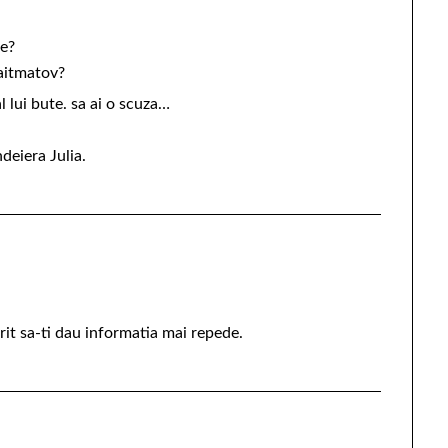
te?
 aitmatov?
l lui bute. sa ai o scuza…
deiera Julia.
it sa-ti dau informatia mai repede.