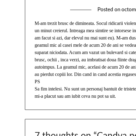
Posted on
octom
M-am trezit brusc de dimineata. Socul ridicarii violen
un minut creierul. Intreaga mea simtire se intorsese in
am facut si azi, dar elevul nu mai sunt eu). M-am dus la
geamul mic al casei mele de acum 20 de ani se vedea 
suparat niciodata. Acum am vazut un bulevard si cate
brusc, ochii , inca verzi, au imbratisat doua fiinte dra
autoimpus. La geamul mic, acelasi de acum 20 de ani,
au pierdut copiii lor. Din cand in cand acestia regase
PS
Sa fim intelesi. Nu sunt un personaj bantuit de trist
mi-a placut sau am iubit ceva nu pot sa uit.
7 thoughts on “
Candva pe