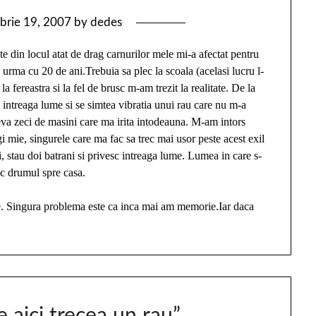
brie 19, 2007
by
dedes
te din locul atat de drag carnurilor mele mi-a afectat pentru
 urma cu 20 de ani.Trebuia sa plec la scoala (acelasi lucru l-
 fereastra si la fel de brusc m-am trezit la realitate. De la
intreaga lume si se simtea vibratia unui rau care nu m-a
va zeci de masini care ma irita intodeauna. M-am intors
gi mie, singurele care ma fac sa trec mai usor peste acest exil
 stau doi batrani si privesc intreaga lume.
Lumea in care s-
sc drumul spre casa.
ete. Singura problema este ca inca mai am memorie.Iar daca
 aici trecea un rau
”