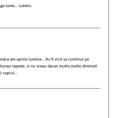
eaga lume… sublim.
iindca am aprins lumina… As fi vrut sa continui pe
tionez repede, si nu vreau decat multe,multe dimineti
hi caprui…