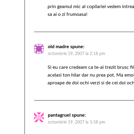
prin geamul mic al copilariei vedem intr
sa ai o zi frumoasa!
old madre
spune:
octombrie 19, 2007 la 2:18 pm
Si eu care credeam ca te-ai trezit brusc f
acelasi ton hilar dar nu prea pot. Ma emo
aproape de doi ochi verzi si de cei doi oc
pantagruel
spune:
octombrie 19, 2007 la 5:58 pm