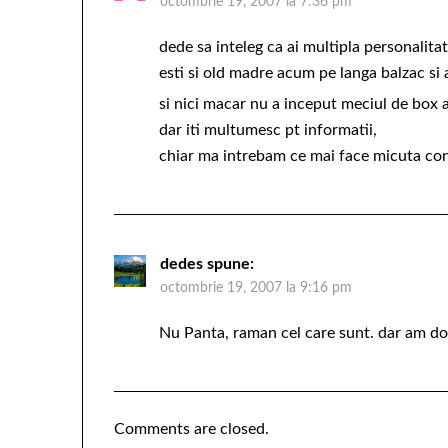
octombrie 19, 2007 la 7:36 pm
dede sa inteleg ca ai multipla personalita
esti si old madre acum pe langa balzac si
si nici macar nu a inceput meciul de box a
dar iti multumesc pt informatii,
chiar ma intrebam ce mai face micuta con
dedes
spune:
octombrie 19, 2007 la 9:16 pm
Nu Panta, raman cel care sunt. dar am dor
Comments are closed.