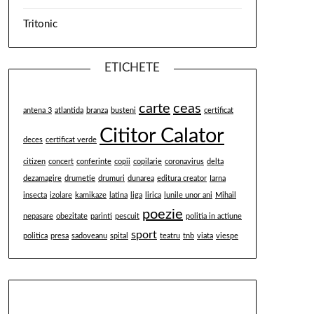
Tritonic
ETICHETE
carte
ceas
antena 3
atlantida
branza
busteni
certificat
Cititor Calator
deces
certificat verde
citizen
concert
conferinte
copii
copilarie
coronavirus
delta
dezamagire
drumetie
drumuri
dunarea
editura creator
Iarna
insecta
izolare
kamikaze
latina
liga
lirica
lunile unor ani
Mihail
poezie
nepasare
obezitate
parinti
pescuit
politia in actiune
sport
politica
presa
sadoveanu
spital
teatru
tnb
viata
viespe