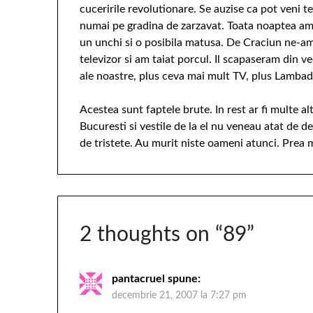
cuceririle revolutionare. Se auzise ca pot veni t
numai pe gradina de zarzavat. Toata noaptea am p
un unchi si o posibila matusa. De Craciun ne-am
televizor si am taiat porcul. Il scapaseram din 
ale noastre, plus ceva mai mult TV, plus Lambad
Acestea sunt faptele brute. In rest ar fi multe a
Bucuresti si vestile de la el nu veneau atat de de
de tristete. Au murit niste oameni atunci. Prea m
2 thoughts on “
89
”
pantacruel
spune:
decembrie 21, 2007 la 7:27 pm