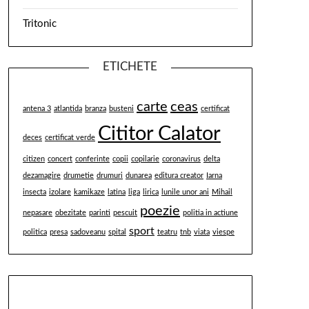
Tritonic
ETICHETE
carte
ceas
antena 3
atlantida
branza
busteni
certificat
Cititor Calator
deces
certificat verde
citizen
concert
conferinte
copii
copilarie
coronavirus
delta
dezamagire
drumetie
drumuri
dunarea
editura creator
Iarna
insecta
izolare
kamikaze
latina
liga
lirica
lunile unor ani
Mihail
poezie
nepasare
obezitate
parinti
pescuit
politia in actiune
sport
politica
presa
sadoveanu
spital
teatru
tnb
viata
viespe