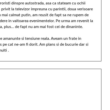
eroristi dinspre autostrada, asa ca stateam cu ochii
rivit la televizor impreuna cu parintii, doua verisoare
 mai calmat putin, am reusit de fapt sa ne rupem de
vedere in valtoarea evenimentelor. Pe urma am revenit la
a, plus… de fapt nu am mai fost cei de dinaninte.
lte amanunte si tensiune reala. Aveam un frate in
s pe cat ne-am fi dorit. Am plans si de bucurie dar si
ulti .