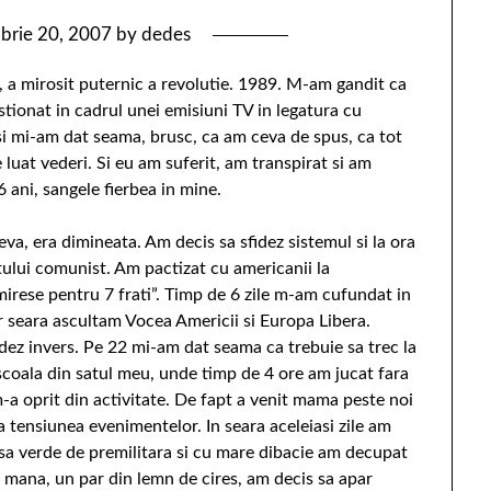
brie 20, 2007
by
dedes
, a mirosit puternic a revolutie. 1989. M-am gandit ca
ionat in cadrul unei emisiuni TV in legatura cu
i mi-am dat seama, brusc, ca am ceva de spus, ca tot
at vederi. Si eu am suferit, am transpirat si am
 ani, sangele fierbea in mine.
va, era dimineata. Am decis sa sfidez sistemul si la ora
ului comunist. Am pactizat cu americanii la
irese pentru 7 frati”. Timp de 6 zile m-am cufundat in
 seara ascultam Vocea Americii si Europa Libera.
dez invers. Pe 22 mi-am dat seama ca trebuie sa trec la
 scoala din satul meu, unde timp de 4 ore am jucat fara
-a oprit din activitate. De fapt a venit mama peste noi
a tensiunea evenimentelor. In seara aceleiasi zile am
sa verde de premilitara si cu mare dibacie am decupat
 mana, un par din lemn de cires, am decis sa apar