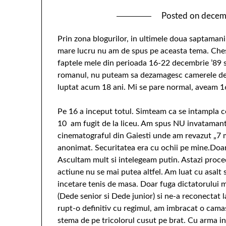
Posted on
decem
Prin zona blogurilor, in ultimele doua saptamani
mare lucru nu am de spus pe aceasta tema. Chest
faptele mele din perioada 16-22 decembrie ’89 s
romanul, nu puteam sa dezamagesc camerele de lu
luptat acum 18 ani. Mi se pare normal, aveam 16
Pe 16 a inceput totul. Simteam ca se intampla ce
10 am fugit de la liceu. Am spus NU invatamant
cinematograful din Gaiesti unde am revazut „7 m
anonimat. Securitatea era cu ochii pe mine.Doar
Ascultam mult si intelegeam putin. Astazi proce
actiune nu se mai putea altfel. Am luat cu asalt
incetare tenis de masa. Doar fuga dictatorului m
(Dede senior si Dede junior) si ne-a reconectat l
rupt-o definitiv cu regimul, am imbracat o cama
stema de pe tricolorul cusut pe brat. Cu arma in