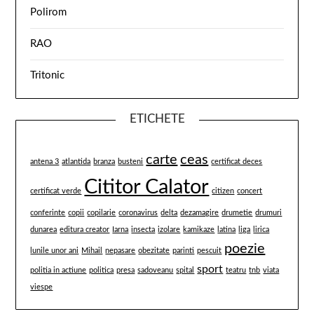
Polirom
RAO
Tritonic
ETICHETE
carte
ceas
antena 3
atlantida
branza
busteni
certificat deces
Cititor Calator
certificat verde
citizen
concert
conferinte
copii
copilarie
coronavirus
delta
dezamagire
drumetie
drumuri
dunarea
editura creator
Iarna
insecta
izolare
kamikaze
latina
liga
lirica
poezie
lunile unor ani
Mihail
nepasare
obezitate
parinti
pescuit
sport
politia in actiune
politica
presa
sadoveanu
spital
teatru
tnb
viata
viespe