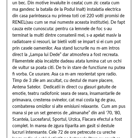
un bec. Din motive invaluite in ceata( cum zic ceata cum
ma gandesc la batalia de la Podul Inalt) instalatia electrica
din casa parinteasca nu primea toti cei 220 volti promisi de
RENEL(sau cum se mai numeste aceasta institutie). De fapt
cauza este cunoscuta: pentru ca lemnele de foc s-au
terminat la multi dintre consatenii mei, s-a apelat masiv la
radiatoare si resouri, iar bietii volti se impart si ei cum pot
prin casele oamenilor. Asa stand lucrurile nu m-am intros
direct la „Lampa lui Dede” dar atmosfera a fost recreata.
Filamentele abia incalzite dadeau atata lumina cat un ochi
de vultur sa poata citi. De tv in stare de functiune nu putea
fi vorba. Ce usurare. Asa ca m-am reorientat spre radio.
Timp de 3 zile am ascultat, cu destul de mare placere,
Antena Satelor. Dedicatii in direct cu glasuri gatuite de
emotie, teatru radiofonic seara de seara, insamantarile de
primavara, cresterea ovinelor, cat mai costa kg de grau,
combaterea omizilor si alte emisiuni relaxante. Cum am pus
mana si pe un set generos de „almanahe” din anii ’70, ’80,
Scanteia, Luceafarul, Sportul, Urzica, Flacara efectul a fost
complet. In marea de zgura tiparita am gasit si destule
lucruri interesante. Cele 72 de ore petrecute cu ureche