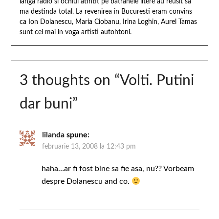
langa radio si ochiul atintit pe batranele litere au reusit sa
ma destinda total. La revenirea in Bucuresti eram convins
ca Ion Dolanescu, Maria Ciobanu, Irina Loghin, Aurel Tamas
sunt cei mai in voga artisti autohtoni.
3 thoughts on “
Volti. Putini
dar buni
”
lilanda
spune:
februarie 13, 2008 la 12:43 pm
haha…ar fi fost bine sa fie asa, nu?? Vorbeam
despre Dolanescu and co.