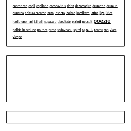
conferinte
copii
copilarie
coronavirus
delta
dezamagire
drumetie
drumuri
dunarea
editura creator
Iarna
insecta
izolare
kamikaze
latina
liga
lirica
poezie
lunile unor ani
Mihail
nepasare
obezitate
parinti
pescuit
sport
politia in actiune
politica
presa
sadoveanu
spital
teatru
tnb
viata
viespe