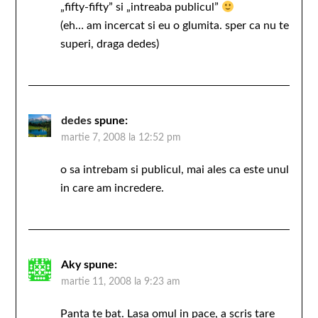
„fifty-fifty” si „intreaba publicul”
(eh… am incercat si eu o glumita. sper ca nu te
superi, draga dedes)
dedes
spune:
martie 7, 2008 la 12:52 pm
o sa intrebam si publicul, mai ales ca este unul
in care am incredere.
Aky
spune:
martie 11, 2008 la 9:23 am
Panta te bat. Lasa omul in pace, a scris tare