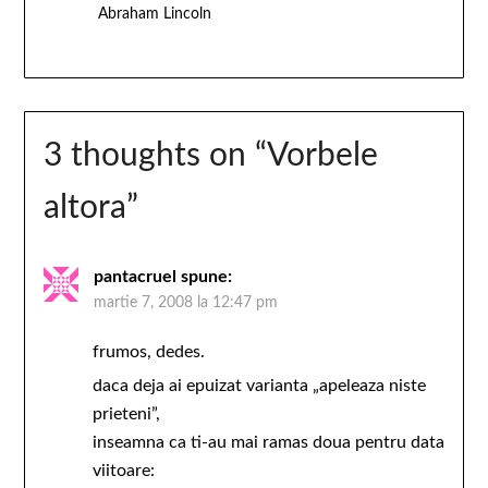
Abraham Lincoln
3 thoughts on “
Vorbele
altora
”
pantacruel
spune:
martie 7, 2008 la 12:47 pm
frumos, dedes.
daca deja ai epuizat varianta „apeleaza niste
prieteni”,
inseamna ca ti-au mai ramas doua pentru data
viitoare: