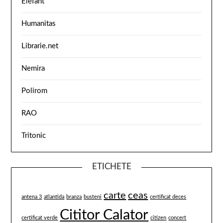
Elefant
Humanitas
Librarie.net
Nemira
Polirom
RAO
Tritonic
ETICHETE
carte
ceas
antena 3
atlantida
branza
busteni
certificat deces
Cititor Calator
certificat verde
citizen
concert