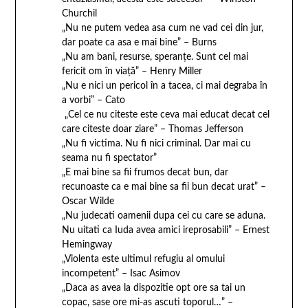
Churchil
„Nu ne putem vedea asa cum ne vad cei din jur,
dar poate ca asa e mai bine” – Burns
„Nu am bani, resurse, speranţe. Sunt cel mai
fericit om în viaţă” – Henry Miller
„Nu e nici un pericol în a tacea, ci mai degraba în
a vorbi” – Cato
„Cel ce nu citeste este ceva mai educat decat cel
care citeste doar ziare” – Thomas Jefferson
„Nu fi victima. Nu fi nici criminal. Dar mai cu
seama nu fi spectator”
„E mai bine sa fii frumos decat bun, dar
recunoaste ca e mai bine sa fii bun decat urat” –
Oscar Wilde
„Nu judecati oamenii dupa cei cu care se aduna.
Nu uitati ca Iuda avea amici ireprosabili” – Ernest
Hemingway
„Violenta este ultimul refugiu al omului
incompetent” – Isac Asimov
„Daca as avea la dispozitie opt ore sa tai un
copac, sase ore mi-as ascuti toporul…” –