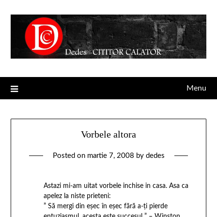
Menu
Vorbele altora
Posted on
martie 7, 2008
by
dedes
Astazi mi-am uitat vorbele inchise in casa. Asa ca
apelez la niste prieteni:
” Să mergi din eşec în eşec fără a-ţi pierde
entuziasmul, acesta este succesul ” – Winston