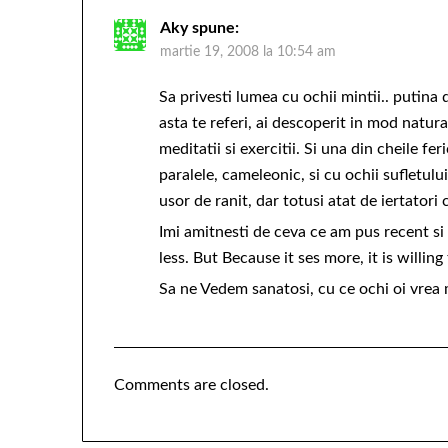
Aky
spune:
martie 19, 2008 la 10:54 am
Sa privesti lumea cu ochii mintii.. putina
asta te referi, ai descoperit in mod natura
meditatii si exercitii. Si una din cheile fe
paralele, cameleonic, si cu ochii sufletului
usor de ranit, dar totusi atat de iertatori 
Imi amitnesti de ceva ce am pus recent si l
less. But Because it ses more, it is willing 
Sa ne Vedem sanatosi, cu ce ochi oi vrea m
Comments are closed.