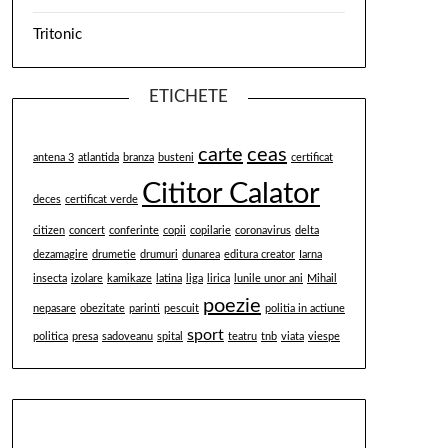
Tritonic
ETICHETE
carte
ceas
antena 3
atlantida
branza
busteni
certificat
Cititor Calator
deces
certificat verde
citizen
concert
conferinte
copii
copilarie
coronavirus
delta
dezamagire
drumetie
drumuri
dunarea
editura creator
Iarna
insecta
izolare
kamikaze
latina
liga
lirica
lunile unor ani
Mihail
poezie
nepasare
obezitate
parinti
pescuit
politia in actiune
sport
politica
presa
sadoveanu
spital
teatru
tnb
viata
viespe