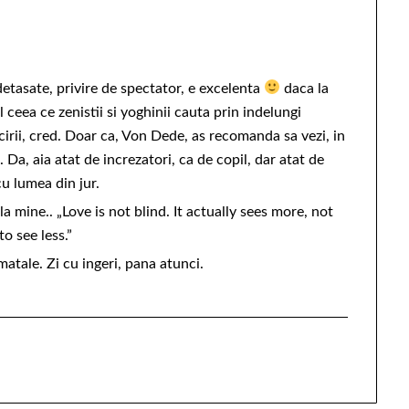
 detasate, privire de spectator, e excelenta
daca la
l ceea ce zenistii si yoghinii cauta prin indelungi
ricirii, cred. Doar ca, Von Dede, as recomanda sa vezi, in
. Da, aia atat de increzatori, ca de copil, dar atat de
cu lumea din jur.
a mine.. „Love is not blind. It actually sees more, not
to see less.”
atale. Zi cu ingeri, pana atunci.