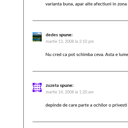
varianta buna, apar alte afectiuni in zona 
dedes
spune:
martie 13, 2008 la 2:10 pm
Nu cred ca pot schimba ceva. Asta e lume
zuzeta
spune:
martie 14, 2008 la 1:20 am
depinde de care parte a ochilor o privesti