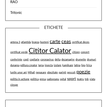
RAO
Tritonic
ETICHETE
carte
ceas
antena 3
atlantida
branza
busteni
certificat deces
Cititor Calator
certificat verde
citizen
concert
conferinte
copii
copilarie
coronavirus
delta
dezamagire
drumetie
drumuri
dunarea
editura creator
Iarna
insecta
izolare
kamikaze
latina
liga
lirica
poezie
lunile unor ani
Mihail
nepasare
obezitate
parinti
pescuit
sport
politia in actiune
politica
presa
sadoveanu
spital
teatru
tnb
viata
viespe