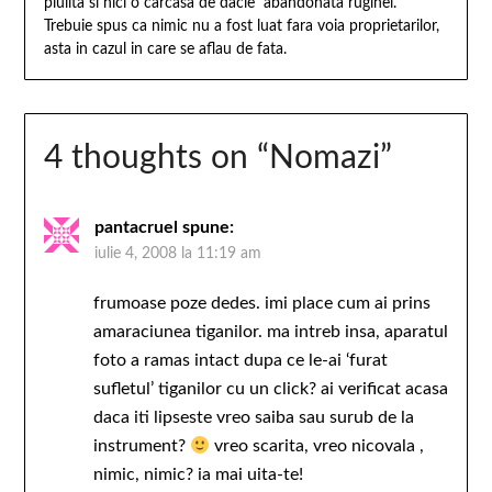
piulita si nici o carcasa de dacie abandonata ruginei.
Trebuie spus ca nimic nu a fost luat fara voia proprietarilor,
asta in cazul in care se aflau de fata.
4 thoughts on “
Nomazi
”
pantacruel
spune:
iulie 4, 2008 la 11:19 am
frumoase poze dedes. imi place cum ai prins
amaraciunea tiganilor. ma intreb insa, aparatul
foto a ramas intact dupa ce le-ai ‘furat
sufletul’ tiganilor cu un click? ai verificat acasa
daca iti lipseste vreo saiba sau surub de la
instrument?
vreo scarita, vreo nicovala ,
nimic, nimic? ia mai uita-te!