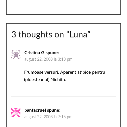
3 thoughts on “
Luna
”
Cristina G
spune:
august 22, 2008 la 3:13 pm
Frumoase versuri. Aparent atipice pentru
(ploesteanul) Nichita.
pantacruel
spune:
august 22, 2008 la 7:15 pm