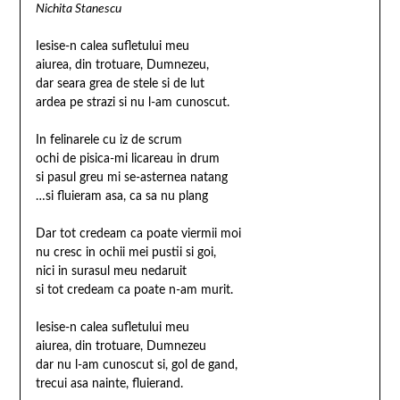
Nichita Stanescu
Iesise-n calea sufletului meu
aiurea, din trotuare, Dumnezeu,
dar seara grea de stele si de lut
ardea pe strazi si nu l-am cunoscut.
In felinarele cu iz de scrum
ochi de pisica-mi licareau in drum
si pasul greu mi se-asternea natang
…si fluieram asa, ca sa nu plang
Dar tot credeam ca poate viermii moi
nu cresc in ochii mei pustii si goi,
nici in surasul meu nedaruit
si tot credeam ca poate n-am murit.
Iesise-n calea sufletului meu
aiurea, din trotuare, Dumnezeu
dar nu l-am cunoscut si, gol de gand,
trecui asa nainte, fluierand.