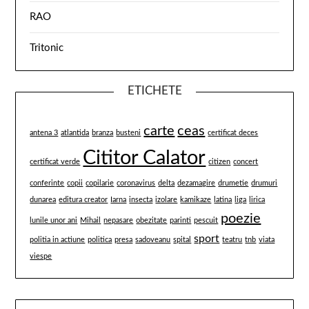
RAO
Tritonic
ETICHETE
carte
ceas
antena 3
atlantida
branza
busteni
certificat deces
Cititor Calator
certificat verde
citizen
concert
conferinte
copii
copilarie
coronavirus
delta
dezamagire
drumetie
drumuri
dunarea
editura creator
Iarna
insecta
izolare
kamikaze
latina
liga
lirica
poezie
lunile unor ani
Mihail
nepasare
obezitate
parinti
pescuit
sport
politia in actiune
politica
presa
sadoveanu
spital
teatru
tnb
viata
viespe