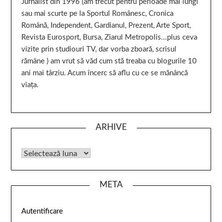
Jurnalist din 1996 (am trecut pentru perioade mai lungi
sau mai scurte pe la Sportul Românesc, Cronica
Română, Independent, Gardianul, Prezent, Arte Sport,
Revista Eurosport, Bursa, Ziarul Metropolis...plus ceva
vizite prin studiouri TV, dar vorba zboară, scrisul
rămâne ) am vrut să văd cum stă treaba cu blogurile 10
ani mai târziu. Acum încerc să aflu cu ce se mănâncă
viața.
ARHIVE
META
Autentificare