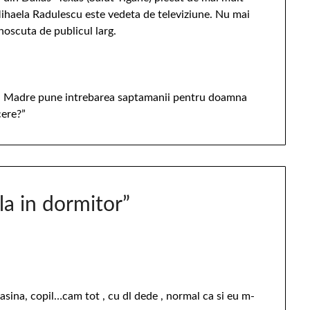
ihaela Radulescu este vedeta de televiziune. Nu mai
noscuta de publicul larg.
ld Madre pune intrebarea saptamanii pentru doamna
cere?”
a in dormitor
”
asina, copil…cam tot , cu dl dede , normal ca si eu m-