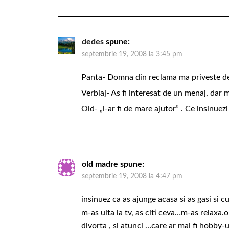
dedes
spune:
septembrie 19, 2008 la 3:45 pm
Panta- Domna din reclama ma priveste de 
Verbiaj- As fi interesat de un menaj, dar 
Old- „i-ar fi de mare ajutor” . Ce insinuezi
old madre
spune:
septembrie 19, 2008 la 4:47 pm
insinuez ca as ajunge acasa si as gasi si cur
m-as uita la tv, as citi ceva…m-as relaxa.o
divorta , si atunci …care ar mai fi hobby-u