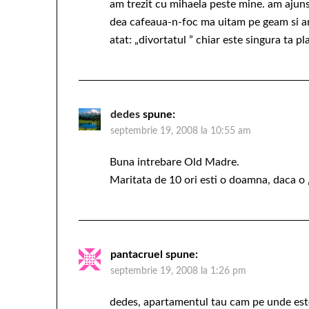
am trezit cu mihaela peste mine. am ajuns 
dea cafeaua-n-foc ma uitam pe geam si am
atat: „divortatul ” chiar este singura ta pl
dedes
spune:
septembrie 19, 2008 la 10:55 am
Buna intrebare Old Madre.
Maritata de 10 ori esti o doamna, daca o „f
pantacruel
spune:
septembrie 19, 2008 la 1:26 pm
dedes, apartamentul tau cam pe unde est