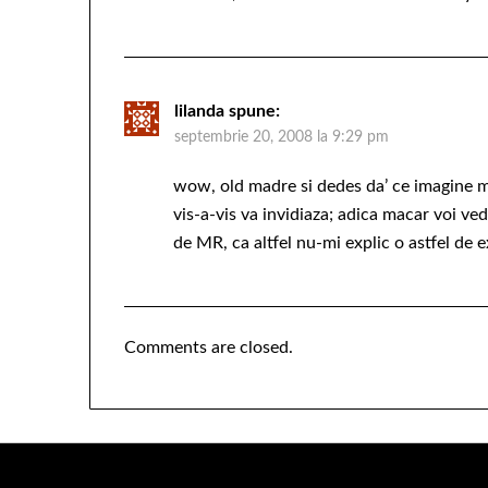
lilanda
spune:
septembrie 20, 2008 la 9:29 pm
wow, old madre si dedes da’ ce imagine ma
vis-a-vis va invidiaza; adica macar voi ved
de MR, ca altfel nu-mi explic o astfel de 
Comments are closed.