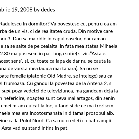
brie 19, 2008
by
dedes
a Radulescu in dormitor? Va povestesc eu, pentru ca am
ba de un vis, ci de realitatea cruda. Din motive care
ora 3. Dau sa ma ridic in capul oaselor, dar raman
e sa se salte de pe cealalta. In fata mea statea Mihaela
12.30 ma pusesem in pat langa sotie) si zic:”Asta e.
st sens”, si, cu toate ca iapa de dar nu se cauta la
una de varsta mea (adica mai tanara). Sa nu se
oate femeile (platonic Old Madre, se intelege) sau ca
l frumoasa. Cu gandul la povestea de la Antena 2, si
er
supt
poza vedetei de televiziunea, ma gandeam deja la
n nefericire, noaptea sunt ceva mai artagos, din senin
i femei m-am culcat la loc, uitand si de ce ma trezisem.
haela mea era incotosmanata in ditamai prosopul alb.
e vine ca la Polul Nord. Ca sa nu credeti ca bat campii
 Asta vad eu stand intins in pat.