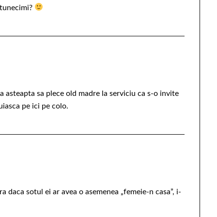
intunecimi?
a asteapta sa plece old madre la serviciu ca s-o invite
uiasca pe ici pe colo.
dra daca sotul ei ar avea o asemenea „femeie-n casa”, i-