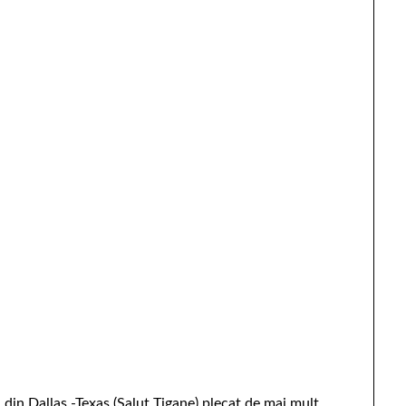
n din Dallas -Texas (Salut Tigane) plecat de mai mult