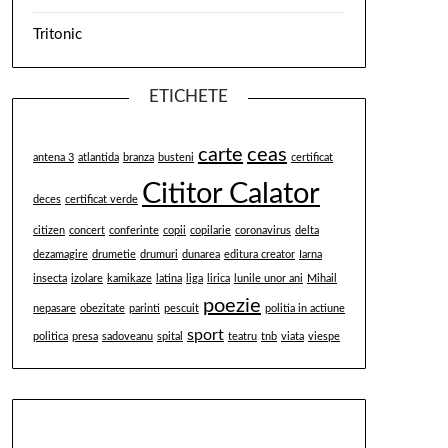
Tritonic
ETICHETE
carte
ceas
antena 3
atlantida
branza
busteni
certificat
Cititor Calator
deces
certificat verde
citizen
concert
conferinte
copii
copilarie
coronavirus
delta
dezamagire
drumetie
drumuri
dunarea
editura creator
Iarna
insecta
izolare
kamikaze
latina
liga
lirica
lunile unor ani
Mihail
poezie
nepasare
obezitate
parinti
pescuit
politia in actiune
sport
politica
presa
sadoveanu
spital
teatru
tnb
viata
viespe