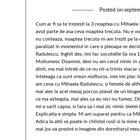
Posted on
septem
Cum ar fi sa te trezesti la 3 noaptea cu Mihael
avut parte de asa ceva noaptea trecuta. Nu e vor
nu conteaza, noaptea trecuta m-am trezit pe la 
paralizat in momentul in care o pleoapa se decid
Radulescu. Inghit des, imi fac socotelile (la ora 
Multumesc Doamne, desi nu am cerut nimic in ace
dinti, ma mai intreb de ce nu mi-a trimis macar 
inteleaga ca sunt vreun mofturos, mie imi plac t
am ceva cu Mihaela Radulescu, o femeie de altfe
mai ales la acel mesaj porcos plasat de un blog
ce ma asteapta, mai ales ca eu nici nu fumez. Di
mi-a sarit capsa, si fara sa-i mai zic nimic biete
Explicatia e simpla. M-am suparat pentru ca Mi
Adica la altii se poate in chilotei rosii si la min
mai jos va prezint o imagine din dormitorul meu.