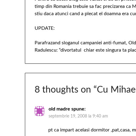
timp din Romania trebuie sa fac precizarea ca M
stiu daca atunci cand a plecat el doamna era cu
UPDATE:
Parafrazand sloganul campaniei anti-fumat, O
Radulescu: “divortatul chiar este singura ta pla
8 thoughts on “
Cu Mihael
old madre
spune:
septembrie 19, 2008 la 9:40 am
pt ca impart acelasi dormitor ,pat,casa, m