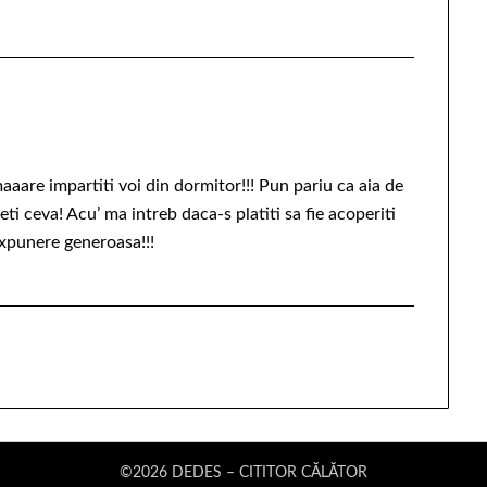
aare impartiti voi din dormitor!!! Pun pariu ca aia de
eti ceva! Acu’ ma intreb daca-s platiti sa fie acoperiti
expunere generoasa!!!
©2026 DEDES – CITITOR CĂLĂTOR