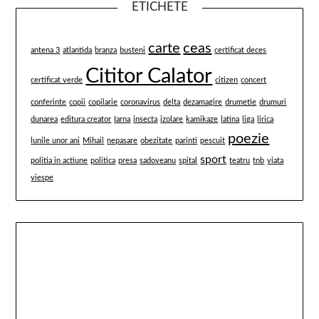
ETICHETE
carte
ceas
antena 3
atlantida
branza
busteni
certificat deces
Cititor Calator
certificat verde
citizen
concert
conferinte
copii
copilarie
coronavirus
delta
dezamagire
drumetie
drumuri
dunarea
editura creator
Iarna
insecta
izolare
kamikaze
latina
liga
lirica
poezie
lunile unor ani
Mihail
nepasare
obezitate
parinti
pescuit
sport
politia in actiune
politica
presa
sadoveanu
spital
teatru
tnb
viata
viespe