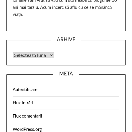
rămâne ) am vrut să văd cum stă treaba cu blogurile 10
ani mai târziu. Acum încerc să aflu cu ce se mănâncă
viața.
ARHIVE
META
Autentificare
Flux intrări
Flux comentarii
WordPress.org