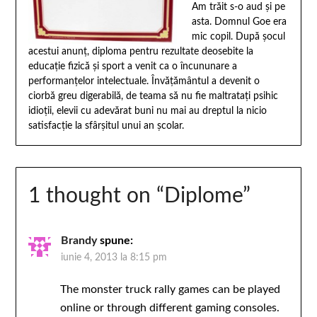
Am trăit s-o aud şi pe
asta. Domnul Goe era
mic copil. După şocul
acestui anunţ, diploma pentru rezultate deosebite la
educaţie fizică şi sport a venit ca o încununare a
performanţelor intelectuale. Învăţământul a devenit o
ciorbă greu digerabilă, de teama să nu fie maltrataţi psihic
idioţii, elevii cu adevărat buni nu mai au dreptul la nicio
satisfacţie la sfârşitul unui an şcolar.
1 thought on “
Diplome
”
Brandy
spune:
iunie 4, 2013 la 8:15 pm
The monster truck rally games can be played
online or through different gaming consoles.