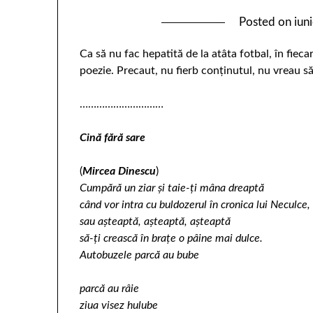
Posted on
iun
Ca să nu fac hepatită de la atâta fotbal, în fieca
poezie. Precaut, nu fierb conţinutul, nu vreau să
…………………………
Cină fără sare
(
Mircea Dinescu
)
Cumpără un ziar şi taie-ţi mâna dreaptă
când vor intra cu buldozerul în cronica lui Neculce,
sau aşteaptă, aşteaptă, aşteaptă
să-ţi crească în braţe o pâine mai dulce.
Autobuzele parcă au bube
parcă au râie
ziua visez hulube