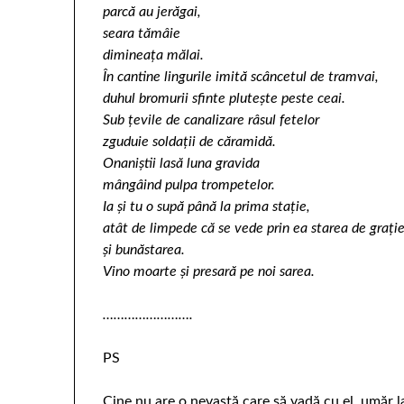
parcă au jerăgai,
seara tămâie
dimineaţa mălai.
În cantine lingurile imită scâncetul de tramvai,
duhul bromurii sfinte pluteşte peste ceai.
Sub ţevile de canalizare râsul fetelor
zguduie soldaţii de căramidă.
Onaniştii lasă luna gravida
mângâind pulpa trompetelor.
Ia şi tu o supă până la prima staţie,
atât de limpede că se vede prin ea starea de graţi
şi bunăstarea.
Vino moarte şi presară pe noi sarea.
…………………….
PS
Cine nu are o nevastă care să vadă cu el, umăr 