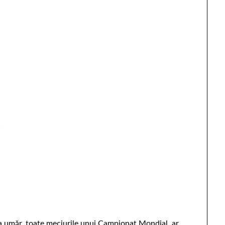
e
la umăr, toate meciurile unui Campionat Mondial, ar