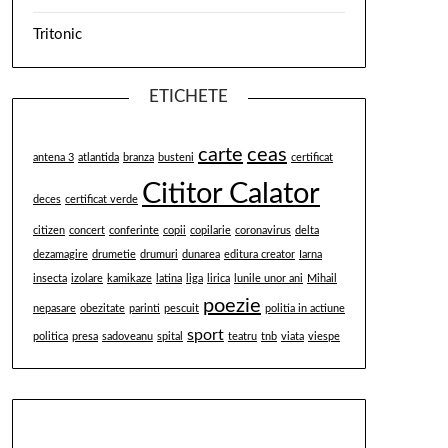
Tritonic
ETICHETE
carte
ceas
antena 3
atlantida
branza
busteni
certificat
Cititor Calator
deces
certificat verde
citizen
concert
conferinte
copii
copilarie
coronavirus
delta
dezamagire
drumetie
drumuri
dunarea
editura creator
Iarna
insecta
izolare
kamikaze
latina
liga
lirica
lunile unor ani
Mihail
poezie
nepasare
obezitate
parinti
pescuit
politia in actiune
sport
politica
presa
sadoveanu
spital
teatru
tnb
viata
viespe