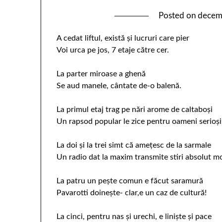
Posted on
decem
A cedat liftul, există şi lucruri care pier
Voi urca pe jos, 7 etaje către cer.
La parter miroase a ghenă
Se aud manele, cântate de-o balenă.
La primul etaj trag pe nări arome de caltaboşi
Un rapsod popular le zice pentru oameni serioşi
La doi şi la trei simt că ameţesc de la sarmale
Un radio dat la maxim transmite stiri absolut mo
La patru un peşte comun e făcut saramură
Pavarotti doineşte- clar,e un caz de cultură!
La cinci, pentru nas şi urechi, e linişte şi pace