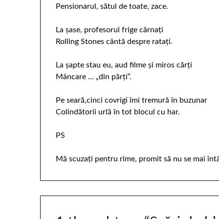
Pensionarul, sătul de toate, zace.
La şase, profesorul frige cârnaţi
Rolling Stones cântă despre rataţi.
La şapte stau eu, aud filme şi miros cărţi
Mâncare … „din părţi”.
Pe seară,cinci covrigi îmi tremură în buzunar
Colindătorii urlă în tot blocul cu har.
PS
Mă scuzaţi pentru rime, promit să nu se mai înt