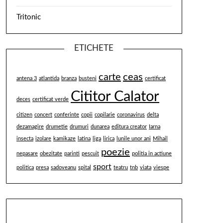
Tritonic
ETICHETE
carte
ceas
antena 3
atlantida
branza
busteni
certificat
Cititor Calator
deces
certificat verde
citizen
concert
conferinte
copii
copilarie
coronavirus
delta
dezamagire
drumetie
drumuri
dunarea
editura creator
Iarna
insecta
izolare
kamikaze
latina
liga
lirica
lunile unor ani
Mihail
poezie
nepasare
obezitate
parinti
pescuit
politia in actiune
sport
politica
presa
sadoveanu
spital
teatru
tnb
viata
viespe