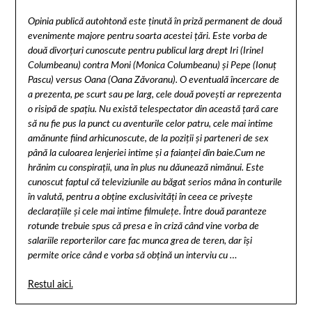
Opinia publică autohtonă este ţinută în priză permanent de două
evenimente majore pentru soarta acestei ţări. Este vorba de
două divorţuri cunoscute pentru publicul larg drept Iri (Irinel
Columbeanu) contra Moni (Monica Columbeanu) şi Pepe (Ionuţ
Pascu) versus Oana (Oana Zăvoranu). O eventuală încercare de
a prezenta, pe scurt sau pe larg, cele două poveşti ar reprezenta
o risipă de spaţiu. Nu există telespectator din această ţară care
să nu fie pus la punct cu aventurile celor patru, cele mai intime
amănunte fiind arhicunoscute, de la poziţii şi parteneri de sex
până la culoarea lenjeriei intime şi a faianţei din baie.Cum ne
hrănim cu conspiraţii, una în plus nu dăunează nimănui. Este
cunoscut faptul că televiziunile au băgat serios mâna în conturile
în valută, pentru a obţine exclusivităţi în ceea ce priveşte
declaraţiile şi cele mai intime filmuleţe. Între două paranteze
rotunde trebuie spus că presa e în criză când vine vorba de
salariile reporterilor care fac munca grea de teren, dar îşi
permite orice când e vorba să obţină un interviu cu …
Restul aici.