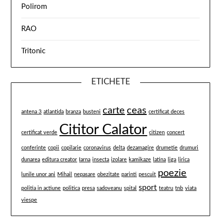
Polirom
RAO
Tritonic
ETICHETE
carte
ceas
antena 3
atlantida
branza
busteni
certificat deces
Cititor Calator
certificat verde
citizen
concert
conferinte
copii
copilarie
coronavirus
delta
dezamagire
drumetie
drumuri
dunarea
editura creator
Iarna
insecta
izolare
kamikaze
latina
liga
lirica
poezie
lunile unor ani
Mihail
nepasare
obezitate
parinti
pescuit
sport
politia in actiune
politica
presa
sadoveanu
spital
teatru
tnb
viata
viespe