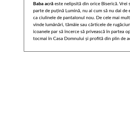
Baba acră
este nelipsită din orice Biserică. Vrei
parte de puţină Lumină, nu ai cum să nu dai de ea
ca ciulinele de pantalonul nou. De cele mai multe
vinde lumânări, tămâie sau cărticele de rugăciuni.
icoanele par să încerce să privească în partea op
tocmai în Casa Domnului şi profită din plin de a