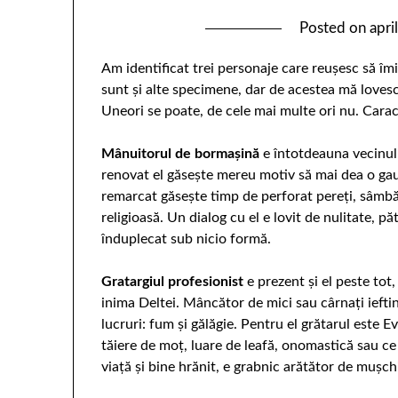
Posted on
apri
Am identificat trei personaje care reuşesc să îm
sunt şi alte specimene, dar de acestea mă lovesc 
Uneori se poate, de cele mai multe ori nu. Caracte
Mânuitorul de bormaşină
e întotdeauna vecinul 
renovat el găseşte mereu motiv să mai dea o gaur
remarcat găseşte timp de perforat pereţi, sâmbăt
religioasă. Un dialog cu el e lovit de nulitate, 
înduplecat sub nicio formă.
Gratargiul profesionist
e prezent şi el peste tot,
inima Deltei. Mâncător de mici sau cârnaţi ieftin
lucruri: fum şi gălăgie. Pentru el grătarul este Ev
tăiere de moţ, luare de leafă, onomastică sau ce a
viaţă şi bine hrănit, e grabnic arătător de muşchi