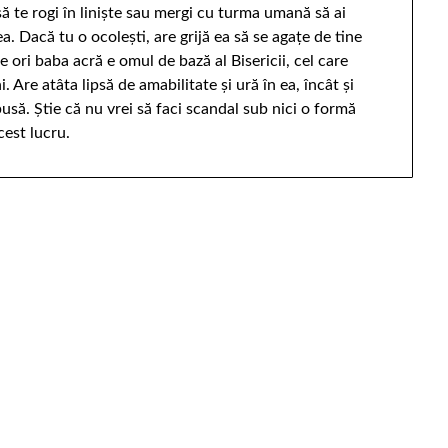
 să te rogi în linişte sau mergi cu turma umană să ai
. Dacă tu o ocoleşti, are grijă ea să se agaţe de tine
 ori baba acră e omul de bază al Bisericii, cel care
 Are atâta lipsă de amabilitate şi ură în ea, încât şi
usă. Ştie că nu vrei să faci scandal sub nici o formă
cest lucru.