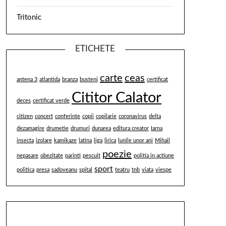
Tritonic
ETICHETE
carte
ceas
antena 3
atlantida
branza
busteni
certificat
Cititor Calator
deces
certificat verde
citizen
concert
conferinte
copii
copilarie
coronavirus
delta
dezamagire
drumetie
drumuri
dunarea
editura creator
Iarna
insecta
izolare
kamikaze
latina
liga
lirica
lunile unor ani
Mihail
poezie
nepasare
obezitate
parinti
pescuit
politia in actiune
sport
politica
presa
sadoveanu
spital
teatru
tnb
viata
viespe