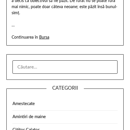
a decis ca obiectivul să fie păzit. De furat nu se poate fura
mai nimic, poate doar câteva neoane; este păzit însă bunul-
simţ.
…
Continuarea în
Bursa
CATEGORII
Amestecate
Amintiri de maine
Cititor Calator