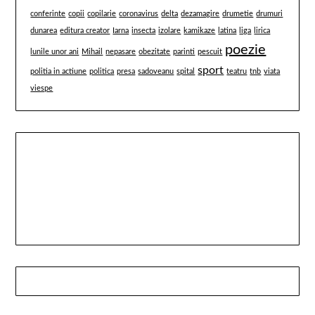
conferinte
copii
copilarie
coronavirus
delta
dezamagire
drumetie
drumuri
dunarea
editura creator
Iarna
insecta
izolare
kamikaze
latina
liga
lirica
poezie
lunile unor ani
Mihail
nepasare
obezitate
parinti
pescuit
sport
politia in actiune
politica
presa
sadoveanu
spital
teatru
tnb
viata
viespe