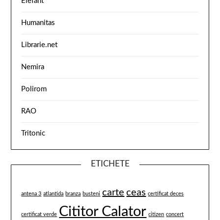
Elefant
Humanitas
Librarie.net
Nemira
Polirom
RAO
Tritonic
ETICHETE
carte
ceas
antena 3
atlantida
branza
busteni
certificat deces
Cititor Calator
certificat verde
citizen
concert