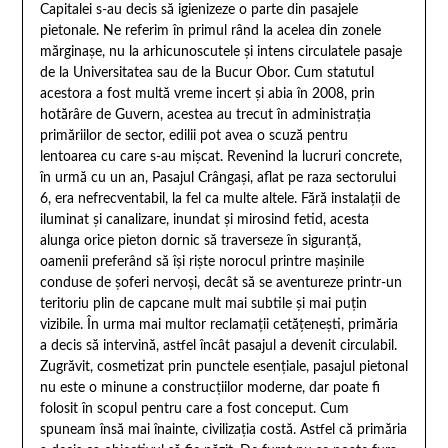
Capitalei s-au decis să igienizeze o parte din pasajele
pietonale. Ne referim în primul rând la acelea din zonele
mărginaşe, nu la arhicunoscutele şi intens circulatele pasaje
de la Universitatea sau de la Bucur Obor. Cum statutul
acestora a fost multă vreme incert şi abia în 2008, prin
hotărâre de Guvern, acestea au trecut în administraţia
primăriilor de sector, edilii pot avea o scuză pentru
lentoarea cu care s-au mişcat. Revenind la lucruri concrete,
în urmă cu un an, Pasajul Crângaşi, aflat pe raza sectorului
6, era nefrecventabil, la fel ca multe altele. Fără instalaţii de
iluminat şi canalizare, inundat şi mirosind fetid, acesta
alunga orice pieton dornic să traverseze în siguranţă,
oamenii preferând să îşi rişte norocul printre maşinile
conduse de şoferi nervoşi, decât să se aventureze printr-un
teritoriu plin de capcane mult mai subtile şi mai puţin
vizibile. În urma mai multor reclamaţii cetăţeneşti, primăria
a decis să intervină, astfel încât pasajul a devenit circulabil.
Zugrăvit, cosmetizat prin punctele esenţiale, pasajul pietonal
nu este o minune a construcţiilor moderne, dar poate fi
folosit în scopul pentru care a fost conceput. Cum
spuneam însă mai înainte, civilizaţia costă. Astfel că primăria