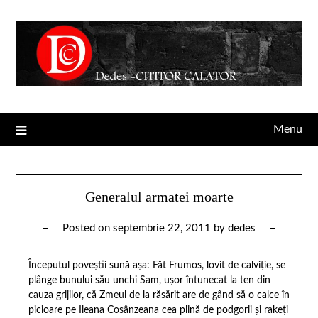
Menu
Generalul armatei moarte
Posted on
septembrie 22, 2011
by
dedes
Începutul poveştii sună aşa: Făt Frumos, lovit de calviţie, se
plânge bunului său unchi Sam, uşor întunecat la ten din
cauza grijilor, că Zmeul de la răsărit are de gând să o calce în
picioare pe Ileana Cosânzeana cea plină de podgorii şi rakeţi