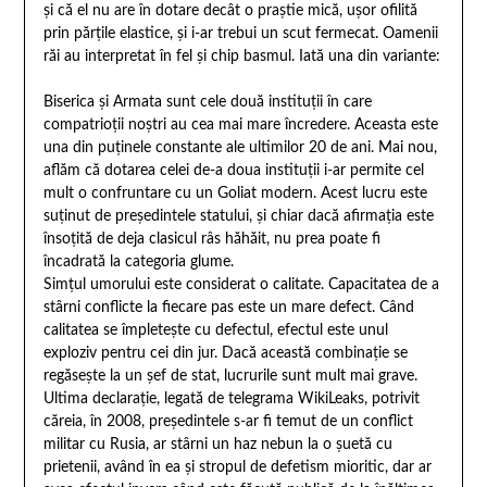
şi că el nu are în dotare decât o praştie mică, uşor ofilită
prin părţile elastice, şi i-ar trebui un scut fermecat. Oamenii
răi au interpretat în fel şi chip basmul. Iată una din variante:
Biserica şi Armata sunt cele două instituţii în care
compatrioţii noştri au cea mai mare încredere. Aceasta este
una din puţinele constante ale ultimilor 20 de ani. Mai nou,
aflăm că dotarea celei de-a doua instituţii i-ar permite cel
mult o confruntare cu un Goliat modern. Acest lucru este
suţinut de preşedintele statului, şi chiar dacă afirmaţia este
însoţită de deja clasicul râs hăhăit, nu prea poate fi
încadrată la categoria glume.
Simţul umorului este considerat o calitate. Capacitatea de a
stârni conflicte la fiecare pas este un mare defect. Când
calitatea se împleteşte cu defectul, efectul este unul
exploziv pentru cei din jur. Dacă această combinaţie se
regăseşte la un şef de stat, lucrurile sunt mult mai grave.
Ultima declaraţie, legată de telegrama WikiLeaks, potrivit
căreia, în 2008, preşedintele s-ar fi temut de un conflict
militar cu Rusia, ar stârni un haz nebun la o şuetă cu
prietenii, având în ea şi stropul de defetism mioritic, dar ar