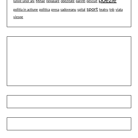
poezie
lunile unor ani
Mihail
nepasare
obezitate
parinti
pescuit
sport
politia in actiune
politica
presa
sadoveanu
spital
teatru
tnb
viata
viespe