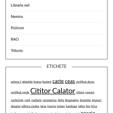
Librarie.net
Nemira
Polirom
RAO
Tritonic
ETICHETE
carte
ceas
antena 3
atlantida
branza
busteni
certificat deces
Cititor Calator
certificat verde
citizen
concert
conferinte
copii
copilarie
coronavirus
delta
dezamagire
drumetie
drumuri
dunarea
editura creator
Iarna
insecta
izolare
kamikaze
latina
liga
lirica