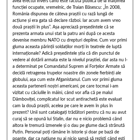
avea efectul invers când este făcută publică de la înălţimea
funcţiei ocupate, vremelnic, de Traian Băsescu: „În 2008,
România dispunea de câteva praştii cu rază lungă de
acţiune şi era gata să declare război. Iar acum avem vreo
două praştii în plus”. Aşa apreciază preşedintele că se
prezenta armata unui stat la patru ani după ce acesta
devenise membru NATO cu drepturi depline. Cum vor primi
gluma aceasta părinţii soldaţilor morţi în teatrele de luptă
internaţionale? Adică preşedintele ştia că din punctul de
vedere al dotării armata este la nivelul praştiei, dar asta nu l-
a determinat pe Comandatul Suprem al Forţelor Armate să
decidă retragerea trupelor noastre din zonele fierbinţi ale
globului, aşa cum este Afganistanul. Cum vor primi gluma
aceasta partenerii noştri americani, pe care tocmai i-am
vizitat cu căciulile în mâini, când vor afla că pe malul
Dâmboviţei, complicatul lor scut antirachetă este evaluat
cam la două praştii, acelea pe care le avem în plus în
prezent? Unii sunt catalogaţi trădători pentru că nu au avut
curaj să se opună lui Stalin, dar nu e nicio problemă când
altora le tremură izmenele şi o dau pe glume dacă strănută
Putin. Personal poţi rămâne în istorie şi doar pe bază de
poante, dar ca naţiune nu ai nicio şansă să rezişti când eşti