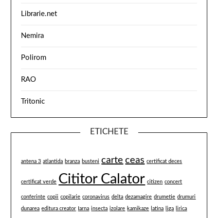
Librarie.net
Nemira
Polirom
RAO
Tritonic
ETICHETE
carte
ceas
antena 3
atlantida
branza
busteni
certificat deces
Cititor Calator
certificat verde
citizen
concert
conferinte
copii
copilarie
coronavirus
delta
dezamagire
drumetie
drumuri
dunarea
editura creator
Iarna
insecta
izolare
kamikaze
latina
liga
lirica