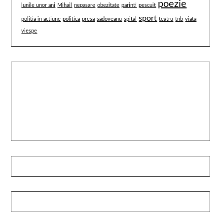
poezie
lunile unor ani
Mihail
nepasare
obezitate
parinti
pescuit
sport
politia in actiune
politica
presa
sadoveanu
spital
teatru
tnb
viata
viespe