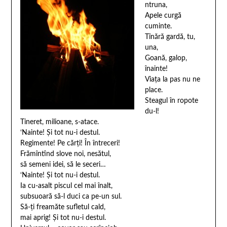
ntruna,
Apele curgă
cuminte.
Tînără gardă, tu,
una,
Goană, galop,
înainte!
Viaţa la pas nu ne
place.
Steagul în ropote
du-l!
Tineret, milioane, s-atace.
‘Nainte! Şi tot nu-i destul.
Regimente! Pe cărţi! În întreceri!
Frămîntînd slove noi, nesătul,
să semeni idei, să le seceri…
‘Nainte! Şi tot nu-i destul.
Ia cu-asalt piscul cel mai înalt,
subsuoară să-l duci ca pe-un sul.
Să-ţi freamăte sufletul cald,
mai aprig! Şi tot nu-i destul.