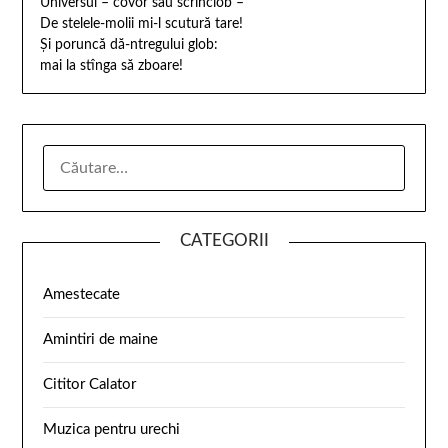
Universul – covor sau scrînciob –
De stelele-molii mi-l scutură tare!
Şi poruncă dă-ntregului glob:
mai la stînga să zboare!
CATEGORII
Amestecate
Amintiri de maine
Cititor Calator
Muzica pentru urechi