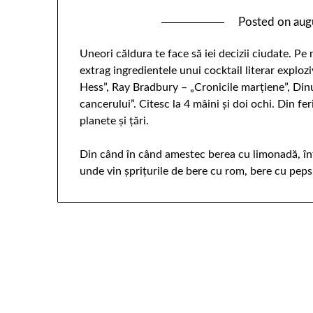
Posted on
aug
Uneori căldura te face să iei decizii ciudate. Pe
extrag ingredientele unui cocktail literar exploz
Hess”, Ray Bradbury – „Cronicile marţiene”, Dinu
cancerului”. Citesc la 4 mâini şi doi ochi. Din fe
planete şi ţări.
Din când în când amestec berea cu limonadă, înt
unde vin şpriţurile de bere cu rom, bere cu peps