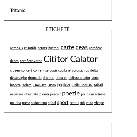
Tritonic
ETICHETE
carte
ceas
antena 3
atlantida
branza
busteni
certificat
Cititor Calator
deces
certificat verde
citizen
concert
conferinte
copii
copilarie
coronavirus
delta
dezamagire
drumetie
drumuri
dunarea
editura creator
Iarna
insecta
izolare
kamikaze
latina
liga
lirica
lunile unor ani
Mihail
poezie
nepasare
obezitate
parinti
pescuit
politia in actiune
sport
politica
presa
sadoveanu
spital
teatru
tnb
viata
viespe