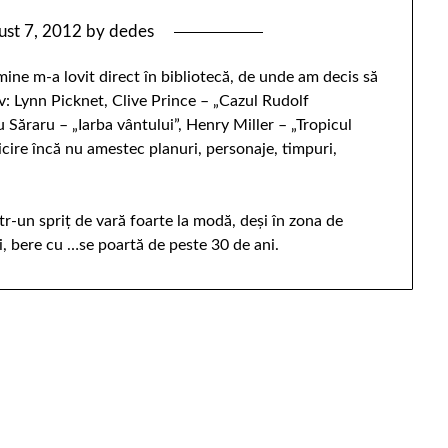
ust 7, 2012
by
dedes
 mine m-a lovit direct în bibliotecă, de unde am decis să
iv: Lynn Picknet, Clive Prince – „Cazul Rudolf
 Săraru – „Iarba vântului”, Henry Miller – „Tropicul
ricire încă nu amestec planuri, personaje, timpuri,
r-un spriţ de vară foarte la modă, deşi în zona de
i, bere cu …se poartă de peste 30 de ani.