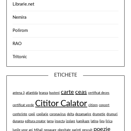
Librarie.net
Nemira
Polirom
RAO
Tritonic
ETICHETE
carte
ceas
antena 3
atlantida
branza
busteni
certificat deces
Cititor Calator
certificat verde
citizen
concert
conferinte
copii
copilarie
coronavirus
delta
dezamagire
drumetie
drumuri
dunarea
editura creator
Iarna
insecta
izolare
kamikaze
latina
liga
lirica
poezie
lunile unor ani
Mihail
nepasare
obezitate
parinti
pescuit