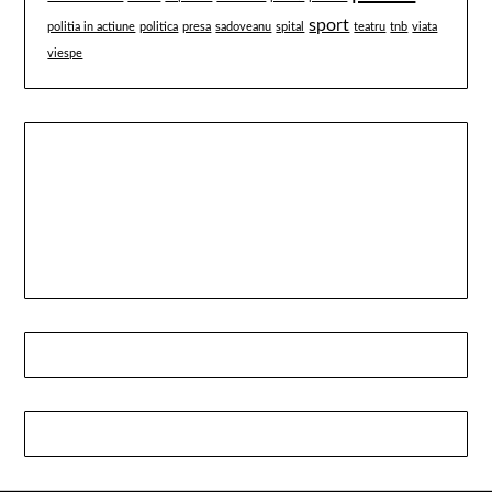
sport
politia in actiune
politica
presa
sadoveanu
spital
teatru
tnb
viata
viespe