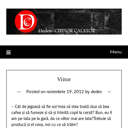
Menu
Viitor
Posted on
noiembrie 19, 2012
by
dedes
– Cât de jegoasă să fie sor’mea să stea toată ziua să bea
cafea şi să fumeze şi să-şi trimită copii la cerşit? Bun, eu îl
am pe tata pe la gară, da ce viitor mai are tata?Trebuie să
producă şi el ceva, noi cu ce să trăim?