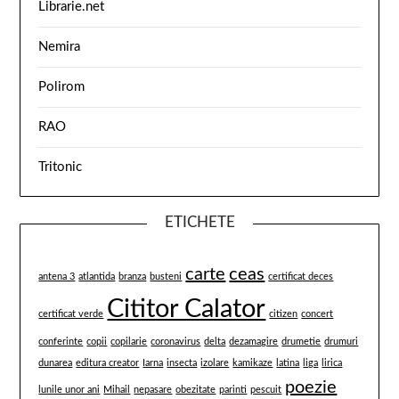
Librarie.net
Nemira
Polirom
RAO
Tritonic
ETICHETE
carte
ceas
antena 3
atlantida
branza
busteni
certificat deces
Cititor Calator
certificat verde
citizen
concert
conferinte
copii
copilarie
coronavirus
delta
dezamagire
drumetie
drumuri
dunarea
editura creator
Iarna
insecta
izolare
kamikaze
latina
liga
lirica
poezie
lunile unor ani
Mihail
nepasare
obezitate
parinti
pescuit