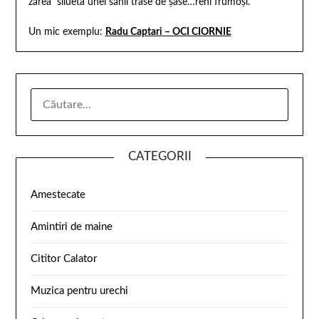
zărea silueta unei sănii trase de şase…reni frumoşi.
Un mic exemplu:
Radu Captari
– OCI CIORNIE
CATEGORII
Amestecate
Amintiri de maine
Cititor Calator
Muzica pentru urechi