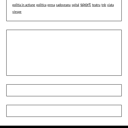
sport
politia in actiune
politica
presa
sadoveanu
spital
teatru
tnb
viata
viespe