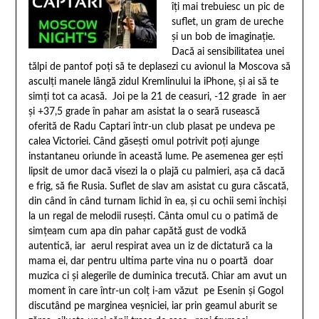
îţi mai trebuiesc un pic de
suflet, un gram de ureche
şi un bob de imaginaţie.
Dacă ai sensibilitatea unei
tălpi de pantof poţi să te deplasezi cu avionul la Moscova să
asculţi manele lângă zidul Kremlinului la iPhone, şi ai să te
simţi tot ca acasă. Joi pe la 21 de ceasuri, -12 grade în aer
şi +37,5 grade în pahar am asistat la o seară rusească
oferită de Radu Captari într-un club plasat pe undeva pe
calea Victoriei. Când găseşti omul potrivit poţi ajunge
instantaneu oriunde în această lume. Pe asemenea ger eşti
lipsit de umor dacă visezi la o plajă cu palmieri, aşa că dacă
e frig, să fie Rusia. Suflet de slav am asistat cu gura căscată,
din când în când turnam lichid în ea, şi cu ochii semi închişi
la un regal de melodii ruseşti. Cânta omul cu o patimă de
simţeam cum apa din pahar capătă gust de vodkă
autentică, iar aerul respirat avea un iz de dictatură ca la
mama ei, dar pentru ultima parte vina nu o poartă doar
muzica ci şi alegerile de duminica trecută. Chiar am avut un
moment în care într-un colţ i-am văzut pe Esenin şi Gogol
discutând pe marginea veşniciei, iar prin geamul aburit se