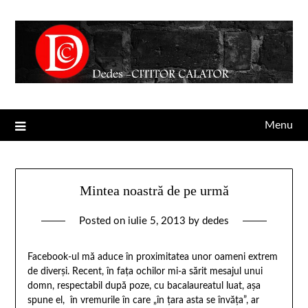
Menu
Mintea noastră de pe urmă
Posted on
iulie 5, 2013
by
dedes
Facebook-ul mă aduce în proximitatea unor oameni extrem
de diverşi. Recent, în faţa ochilor mi-a sărit mesajul unui
domn, respectabil după poze, cu bacalaureatul luat, aşa
spune el, în vremurile în care „în ţara asta se învăţa”, ar