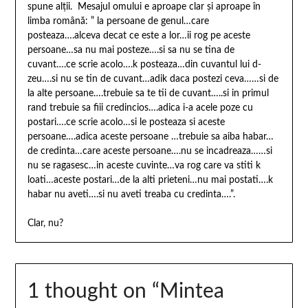
spune alţii. Mesajul omului e aproape clar şi aproape în
limba română: ” la persoane de genul…care
posteaza….alceva decat ce este a lor…ii rog pe aceste
persoane…sa nu mai posteze….si sa nu se tina de
cuvant….ce scrie acolo….k posteaza…din cuvantul lui d-
zeu….si nu se tin de cuvant…adik daca postezi ceva……si de
la alte persoane….trebuie sa te tii de cuvant…..si in primul
rand trebuie sa fiii credincios….adica i-a acele poze cu
postari….ce scrie acolo…si le posteaza si aceste
persoane….adica aceste persoane …trebuie sa aiba habar…
de credinta…care aceste persoane….nu se incadreaza……si
nu se ragasesc…in aceste cuvinte…va rog care va stiti k
loati…aceste postari…de la alti prieteni…nu mai postati….k
habar nu aveti….si nu aveti treaba cu credinta….”.
Clar, nu?
1 thought on “
Mintea