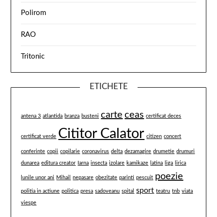
Polirom
RAO
Tritonic
ETICHETE
carte
ceas
antena 3
atlantida
branza
busteni
certificat deces
Cititor Calator
certificat verde
citizen
concert
conferinte
copii
copilarie
coronavirus
delta
dezamagire
drumetie
drumuri
dunarea
editura creator
Iarna
insecta
izolare
kamikaze
latina
liga
lirica
poezie
lunile unor ani
Mihail
nepasare
obezitate
parinti
pescuit
sport
politia in actiune
politica
presa
sadoveanu
spital
teatru
tnb
viata
viespe