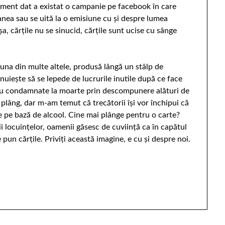
moment dat a existat o campanie pe facebook în care
anea sau se uită la o emisiune cu şi despre lumea
, cărţile nu se sinucid, cărţile sunt ucise cu sânge
na din multe altele, produsă lângă un stâlp de
şnuieşte să se lepede de lucrurile inutile după ce face
eau condamnate la moarte prin descompunere alături de
să plâng, dar m-am temut că trecătorii îşi vor închipui că
ge pe bază de alcool. Cine mai plânge pentru o carte?
 locuinţelor, oamenii găsesc de cuviinţă ca în capătul
e pun cărţile. Priviţi această imagine, e cu şi despre noi.