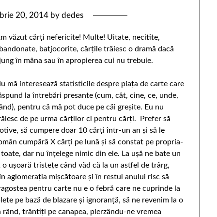
brie 20, 2014
by
dedes
m văzut cărţi nefericite! Multe! Uitate, necitite,
bandonate, batjocorite, cărţile trăiesc o dramă dacă
jung în mâna sau în apropierea cui nu trebuie.
u mă interesează statisticile despre piaţa de carte care
ăspund la întrebări presante (cum, cât, cine, ce, unde,
ând), pentru că mă pot duce pe căi greşite. Eu nu
răiesc de pe urma cărţilor ci pentru cărţi. Prefer să
otive, să cumpere doar 10 cărţi într-un an şi să le
român cumpără X cărţi pe lună şi să constat pe propria-
pe toate, dar nu înţelege nimic din ele. La uşă ne bate un
 o uşoară tristeţe când văd că la un astfel de trârg,
t în aglomeraţia mişcătoare şi în restul anului risc să
Dragostea pentru carte nu e o febră care ne cuprinde la
lete pe bază de blazare şi ignoranţă, să ne revenim la o
la rând, trântiţi pe canapea, pierzându-ne vremea