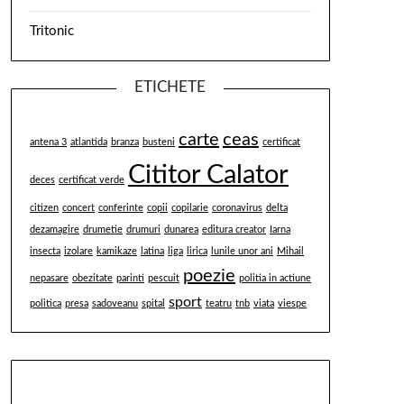
Tritonic
ETICHETE
carte
ceas
antena 3
atlantida
branza
busteni
certificat
Cititor Calator
deces
certificat verde
citizen
concert
conferinte
copii
copilarie
coronavirus
delta
dezamagire
drumetie
drumuri
dunarea
editura creator
Iarna
insecta
izolare
kamikaze
latina
liga
lirica
lunile unor ani
Mihail
poezie
nepasare
obezitate
parinti
pescuit
politia in actiune
sport
politica
presa
sadoveanu
spital
teatru
tnb
viata
viespe