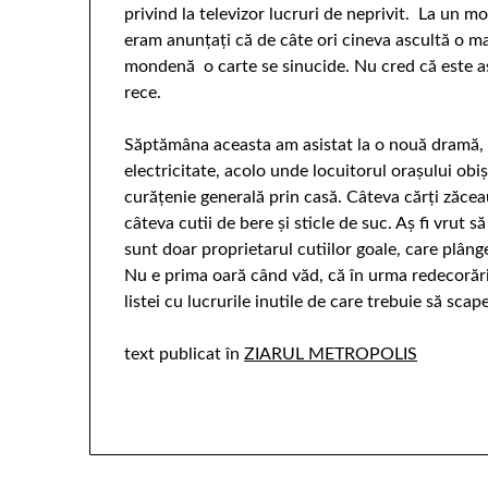
privind la televizor lucruri de neprivit. La un 
eram anunţaţi că de câte ori cineva ascultă o m
mondenă o carte se sinucide. Nu cred că este aşa
rece.
Săptămâna aceasta am asistat la o nouă dramă, u
electricitate, acolo unde locuitorul oraşului obi
curăţenie generală prin casă. Câteva cărţi zăc
câteva cutii de bere şi sticle de suc. Aş fi vrut 
sunt doar proprietarul cutiilor goale, care plân
Nu e prima oară când văd, că în urma redecorării
listei cu lucrurile inutile de care trebuie să scap
text publicat în
ZIARUL METROPOLIS