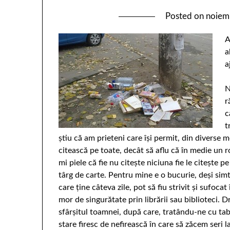
Posted on
noiem
A
a
a
N
r
c
t
ştiu că am prieteni care îşi permit, din diverse m
citească pe toate, decât să aflu că în medie un 
mi piele că fie nu citeşte niciuna fie le citeşte 
târg de carte. Pentru mine e o bucurie, deşi simt
care ţine câteva zile, pot să fiu strivit şi sufoca
mor de singurătate prin librării sau biblioteci. 
sfârşitul toamnei, după care, tratându-ne cu tab
stare firesc de nefirească în care să zăcem seri 