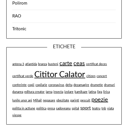
Polirom
RAO
Tritonic
ETICHETE
carte
ceas
antena 3
atlantida
branza
busteni
certificat deces
Cititor Calator
certificat verde
citizen
concert
conferinte
copii
copilarie
coronavirus
delta
dezamagire
drumetie
drumuri
dunarea
editura creator
Iarna
insecta
izolare
kamikaze
latina
liga
lirica
poezie
lunile unor ani
Mihail
nepasare
obezitate
parinti
pescuit
sport
politia in actiune
politica
presa
sadoveanu
spital
teatru
tnb
viata
viespe