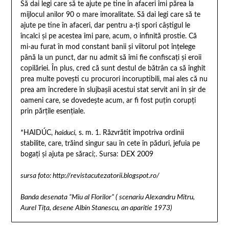
Să dai legi care să te ajute pe tine în afaceri îmi părea la
mijlocul anilor 90 o mare imoralitate. Să dai legi care să te
ajute pe tine în afaceri, dar pentru a-ți spori câștigul le
încalci și pe acestea îmi pare, acum, o infinită prostie. Că
mi-au furat în mod constant banii și viitorul pot înțelege
până la un punct, dar nu admit să îmi fie confiscați și eroii
copilăriei. În plus, cred că sunt destul de bătrân ca să înghit
prea multe povești cu procurori incoruptibili, mai ales că nu
prea am încredere în slujbașii acestui stat servit ani în șir de
oameni care, se dovedește acum, ar fi fost puțin corupți
prin părțile esențiale.
*HAIDÚC,
haiduci,
s. m. 1. Răzvrătit împotriva ordinii
stabilite, care, trăind singur sau în cete în păduri, jefuia pe
bogați și ajuta pe săraci;. Sursa: DEX 2009
sursa foto: http://revistacutezatorii.blogspot.ro/
Banda desenata ”Miu al Florilor” ( scenariu Alexandru Mitru,
Aurel Tița, desene Albin Stanescu, an aparitie 1973)