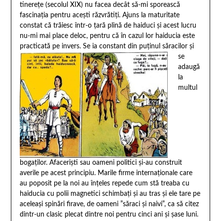
tinerețe (secolul XIX) nu facea decât să-mi sporească
fascinația pentru acești răzvrătiți. Ajuns la maturitate
constat că trăiesc într-o țară plină de haiduci și acest lucru
nu-mi mai place deloc, pentru că în cazul lor haiducia este
practicată pe inv
ers. Se ia constant din puținul săracilor și
se
adaugă
la
multul
bogaților. Afaceriști sau oameni politici și-au construit
averile pe acest principiu. Marile firme internaționale care
au poposit pe la noi au înțeles repede cum stă treaba cu
haiducia cu polii magnetici schimbați și au tras și ele tare pe
aceleași spinări firave, de oameni ”săraci și naivi”, ca să citez
dintr-un clasic plecat dintre noi pentru cinci ani și șase luni.