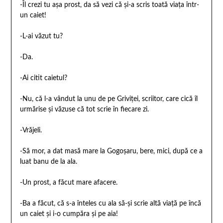
-Îl crezi tu așa prost, da să vezi că și-a scris toată viața într-
un caiet!
-L-ai văzut tu?
-Da.
-Ai citit caietul?
-Nu, că l-a vândut la unu de pe Griviței, scriitor, care cică îl
urmărise și văzuse că tot scrie în fiecare zi.
-Vrăjeli.
-Să mor, a dat masă mare la Gogoșaru, bere, mici, după ce a
luat banu de la ala.
-Un prost, a făcut mare afacere.
-Ba a făcut, că s-a înteles cu ala să-și scrie altă viață pe încă
un caiet și i-o cumpăra și pe aia!