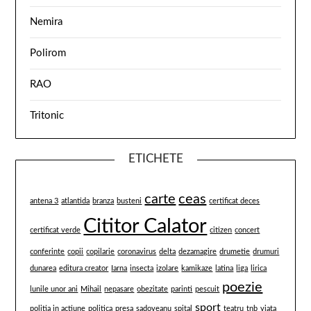
Nemira
Polirom
RAO
Tritonic
ETICHETE
carte
ceas
antena 3
atlantida
branza
busteni
certificat deces
Cititor Calator
certificat verde
citizen
concert
conferinte
copii
copilarie
coronavirus
delta
dezamagire
drumetie
drumuri
dunarea
editura creator
Iarna
insecta
izolare
kamikaze
latina
liga
lirica
poezie
lunile unor ani
Mihail
nepasare
obezitate
parinti
pescuit
sport
politia in actiune
politica
presa
sadoveanu
spital
teatru
tnb
viata