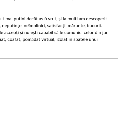
lt mai puțini decât aș fi vrut, și la mulți am descoperit
 neputințe, neîmpliniri, satisfacții mărunte, bucurii.
accepți și nu ești capabil să le comunici celor din jur,
iat, coafat, pomădat virtual, izolat în spatele unui