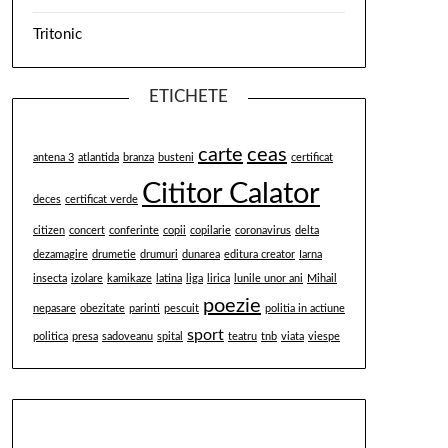
Tritonic
ETICHETE
carte
ceas
antena 3
atlantida
branza
busteni
certificat
Cititor Calator
deces
certificat verde
citizen
concert
conferinte
copii
copilarie
coronavirus
delta
dezamagire
drumetie
drumuri
dunarea
editura creator
Iarna
insecta
izolare
kamikaze
latina
liga
lirica
lunile unor ani
Mihail
poezie
nepasare
obezitate
parinti
pescuit
politia in actiune
sport
politica
presa
sadoveanu
spital
teatru
tnb
viata
viespe