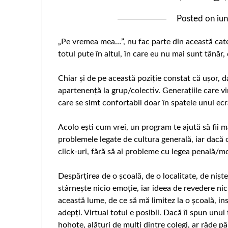
Posted on
iu
„Pe vremea mea…”, nu fac parte din această cate
totul pute în altul, în care eu nu mai sunt tânăr, 
Chiar și de pe această poziție constat că ușor, d
apartenență la grup/colectiv. Generațiile care v
care se simt confortabil doar în spatele unui ecra
Acolo eşti cum vrei, un program te ajută să fii m
problemele legate de cultura generală, iar dacă c
click-uri, fără să ai probleme cu legea penală/m
Despărțirea de o școală, de o localitate, de niș
stârnește nicio emoție, iar ideea de revedere nici
această lume, de ce să mă limitez la o școală, in
adepți. Virtual totul e posibil. Dacă îi spun unui
hohote, alături de mulți dintre colegi, ar râde pâ