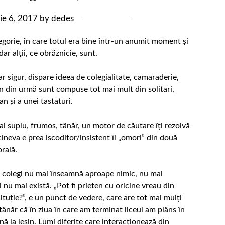
nie 6, 2017
by
dedes
gorie, în care totul era bine într-un anumit moment și
dar alții, ce obrăznicie, sunt.
ar sigur, dispare ideea de colegialitate, camaraderie,
in din urmă sunt compuse tot mai mult din solitari,
n și a unei tastaturi.
ai suplu, frumos, tânăr, un motor de căutare îţi rezolvă
ineva e prea iscoditor/insistent îl „omori” din două
orală.
te colegi nu mai înseamnă aproape nimic, nu mai
 nu mai există. „Pot fi prieten cu oricine vreau din
situție?”, e un punct de vedere, care are tot mai mulți
 tânăr că în ziua în care am terminat liceul am plâns în
nă la leșin. Lumi diferite care interacționează din