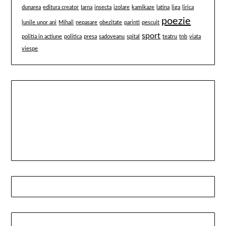
dunarea
editura creator
Iarna
insecta
izolare
kamikaze
latina
liga
lirica
poezie
lunile unor ani
Mihail
nepasare
obezitate
parinti
pescuit
sport
politia in actiune
politica
presa
sadoveanu
spital
teatru
tnb
viata
viespe