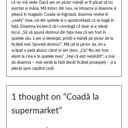
că nu mă vede. Dacă am un picior mânjit ar fi păcat să nu
asortez şi mâna. Mă întorc din nou, se întoarce și doamna și
pleacă în magazin. Coada se îngroașă, doamna revine în
„ceafa” mea, cei din spatele ei o apostrofează că se bagă în
față. Doam
na încearcă să-i convingă că doar și-a reluat
locul. „Să vă spună domnul din fața mea că am fost în
spatele său. L-am și deranjat, priviți e mânjit pe picior de la
ficățeii mei. Spuneți domnu!”. Mă uit la picior, da, mi-a
scăpat o pată atunci când m-am șters. „Ce? Nu am fost
atent la cine e în spatele meu”. „Hai că ești nesimțit!”, a mai
zis doamna – mai verde la față decât ficățeii proaspeți – și a
plecat spre capătul cozii.
1 thought on “
Coadă la
supermarket
”