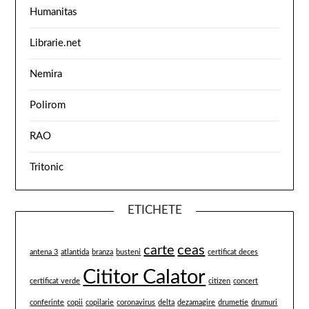
Humanitas
Librarie.net
Nemira
Polirom
RAO
Tritonic
ETICHETE
carte
ceas
antena 3
atlantida
branza
busteni
certificat deces
Cititor Calator
certificat verde
citizen
concert
conferinte
copii
copilarie
coronavirus
delta
dezamagire
drumetie
drumuri