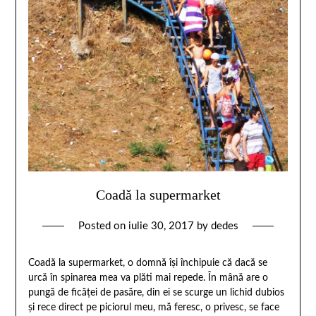
Coadă la supermarket
Posted on
iulie 30, 2017
by
dedes
Coadă la supermarket, o domnă îşi închipuie că dacă se
urcă în spinarea mea va plăti mai repede. În mână are o
pungă de ficăţei de pasăre, din ei se scurge un lichid dubios
și rece direct pe piciorul meu, mă feresc, o privesc, se face