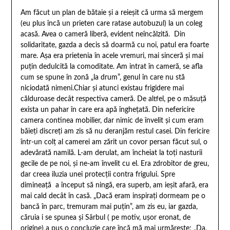
Am făcut un plan de bătaie și a reieșit că urma să mergem
(eu plus încă un prieten care ratase autobuzul) la un coleg
acasă. Avea o cameră liberă, evident neîncălzită. Din
solidaritate, gazda a decis să doarmă cu noi, patul era foarte
mare. Așa era prietenia în acele vremuri, mai sinceră și mai
puțin dedulcită la comoditate. Am intrat în cameră, se afla
cum se spune în zonă „la drum”, genul în care nu stă
niciodată nimeni.Chiar și atunci existau frigidere mai
călduroase decât respectiva cameră. De altfel, pe o măsuță
exista un pahar în care era apă înghețată. Din nefericire
camera continea mobilier, dar nimic de învelit și cum eram
băieți discreți am zis să nu deranjăm restul casei. Din fericire
într-un colț al camerei am zărit un covor persan făcut sul, o
adevărată namilă. L-am derulat, am încheiat la toți nasturii
gecile de pe noi, și ne-am învelit cu el. Era zdrobitor de greu,
dar creea iluzia unei protecții contra frigului. Spre
dimineață a început să ningă, era superb, am ieșit afară, era
mai cald decât în casă. „Dacă eram inspirați dormeam pe o
bancă în parc, tremuram mai puțin”, am zis eu, iar gazda,
căruia i se spunea și Sârbul ( pe motiv, ușor eronat, de
origine) a pus o concluzie care încă mă mai urmărește: „Da,