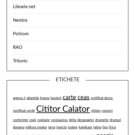
Librarie.net
Nemira
Polirom
RAO
Tritonic
ETICHETE
carte
ceas
antena 3
atlantida
branza
busteni
certificat deces
Cititor Calator
certificat verde
citizen
concert
conferinte
copii
copilarie
coronavirus
delta
dezamagire
drumetie
drumuri
dunarea
editura creator
Iarna
insecta
izolare
kamikaze
latina
liga
lirica