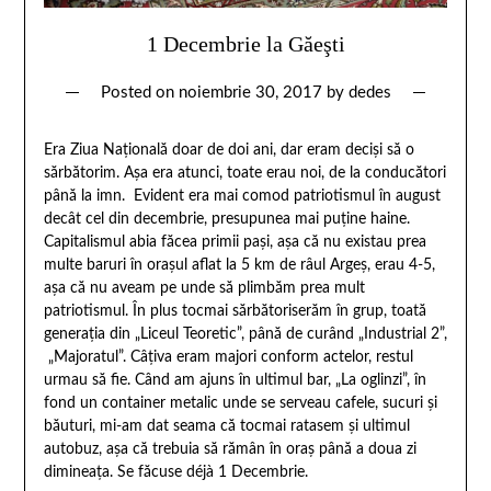
1 Decembrie la Găeşti
Posted on
noiembrie 30, 2017
by
dedes
Era Ziua Națională doar de doi ani, dar eram deciși să o
sărbătorim. Așa era atunci, toate erau noi, de la conducători
până la imn. Evident era mai comod patriotismul în august
decât cel din decembrie, presupunea mai puține haine.
Capitalismul abia făcea primii pași, așa că nu existau prea
multe baruri în orașul aflat la 5 km de râul Argeş, erau 4-5,
așa că nu aveam pe unde să plimbăm prea mult
patriotismul. În plus tocmai sărbătoriserăm în grup, toată
generația din „Liceul Teoretic”, până de curând „Industrial 2”,
„Majoratul”. Câțiva eram majori conform actelor, restul
urmau să fie. Când am ajuns în ultimul bar, „La oglinzi”, în
fond un container metalic unde se serveau cafele, sucuri și
băuturi, mi-am dat seama că tocmai ratasem și ultimul
autobuz, așa că trebuia să rămân în oraș până a doua zi
dimineața. Se făcuse déjà 1 Decembrie.