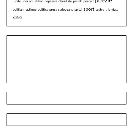
poezie
lunile unor ani
Mihail
nepasare
obezitate
parinti
pescuit
sport
politia in actiune
politica
presa
sadoveanu
spital
teatru
tnb
viata
viespe