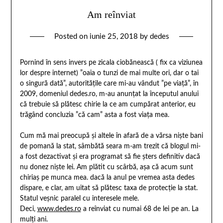
Am reînviat
Posted on
iunie 25, 2018
by
dedes
Pornind în sens invers pe zicala ciobănească ( fix ca viziunea
lor despre internet) ”oaia o tunzi de mai multe ori, dar o tai
o singură dată”, autoritățile care mi-au vândut ”pe viață”, în
2009, domeniul dedes.ro, m-au anunțat la începutul anului
că trebuie să plătesc chirie la ce am cumpărat anterior, eu
trăgând concluzia ”că cam” asta a fost viața mea.
Cum mă mai preocupă și altele în afară de a vărsa niște bani
de pomană la stat, sâmbătă seara m-am trezit că blogul mi-
a fost dezactivat și era programat să fie șters definitiv dacă
nu donez niște lei. Am plătit cu scârbă, așa că acum sunt
chiriaș pe munca mea. dacă la anul pe vremea asta dedes
dispare, e clar, am uitat să plătesc taxa de protecție la stat.
Statul veșnic paralel cu interesele mele.
Deci,
www.dedes.ro
a reînviat cu numai 68 de lei pe an. La
mulți ani.