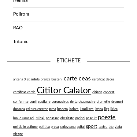
Nemira
Polirom
RAO
Tritonic
ETICHETE
carte
ceas
antena 3
atlantida
branza
busteni
certificat deces
Cititor Calator
certificat verde
citizen
concert
conferinte
copii
copilarie
coronavirus
delta
dezamagire
drumetie
drumuri
dunarea
editura creator
Iarna
insecta
izolare
kamikaze
latina
liga
lirica
poezie
lunile unor ani
Mihail
nepasare
obezitate
parinti
pescuit
sport
politia in actiune
politica
presa
sadoveanu
spital
teatru
tnb
viata
viespe