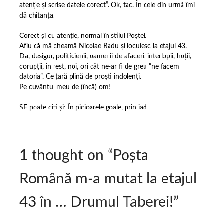
atenție și scrise datele corect”. Ok, tac. În cele din urmă îmi
dă chitanţa.
Corect și cu atenție, normal în stilul Poștei.
Aflu că mă cheamă Nicolae Radu și locuiesc la etajul 43.
Da, desigur, politicienii, oamenii de afaceri, interlopii, hoții,
corupții, în rest, noi, ori cât ne-ar fi de greu ”ne facem
datoria”. Ce țară plină de proști indolenți.
Pe cuvântul meu de (încă) om!
SE poate citi și: În picioarele goale, prin iad
1 thought on “
Poșta
Română m-a mutat la etajul
43 în … Drumul Taberei!
”