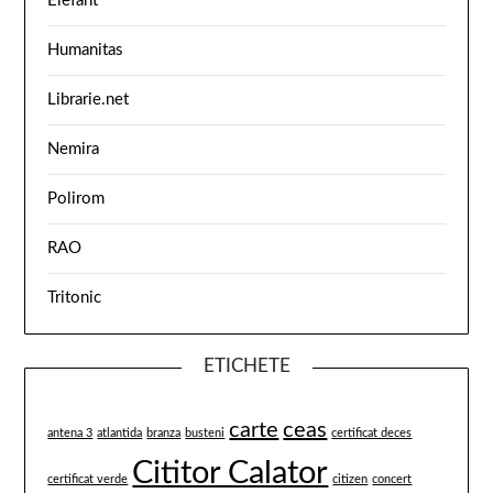
Elefant
Humanitas
Librarie.net
Nemira
Polirom
RAO
Tritonic
ETICHETE
carte
ceas
antena 3
atlantida
branza
busteni
certificat deces
Cititor Calator
certificat verde
citizen
concert