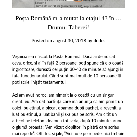
Poșta Română m-a mutat la etajul 43 în …
Drumul Taberei!
Posted on
august 30, 2018
by
dedes
Veşnicia s-a născut la Poșta Română. Dacă ai de ridicat
ceva, orice, și ai în față 2 persoane, poți spune că e o coadă
îngrozitoare, durează cel puțin 30-40 de minute să ajungi în
fața funcționarului. Când sunt mai mult de 10 persoane îți
poți scrie liniștit testamentul.
Azi am avut noroc, am nimerit la o coadă cu un singur
client: eu. Am dat hârtiuța care mă anunță că am primit un
colet, buletinul, a plecat doamna după pachet, a revenit, a
luat buletinul, a luat banii și s-a pus pe scris. Am citit un
articol pe telefon, doamna tot scria, după 10 minute arunc
o glumă proastă: ”Am văzut cioplitori în piatră care scriau
mai repede”. Off, foc și jale, ”Aici nu e pe repede, aici trebuie