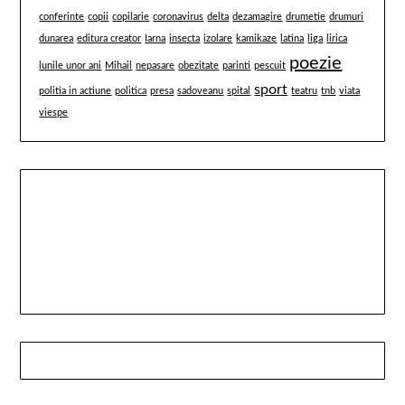
conferinte
copii
copilarie
coronavirus
delta
dezamagire
drumetie
drumuri
dunarea
editura creator
Iarna
insecta
izolare
kamikaze
latina
liga
lirica
poezie
lunile unor ani
Mihail
nepasare
obezitate
parinti
pescuit
sport
politia in actiune
politica
presa
sadoveanu
spital
teatru
tnb
viata
viespe