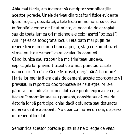
Abia mai târziu, am încercat să decriptez semnificațiile
acestor porecle. Unele derivau din trăsături fizice evidente
(parul roșcat, obezitate), altele fixau în memoria colectivă
întâmplări demne de ținut minte, cunoscute de apropiați
sau de toată lumea ori metehne ale celor astfel “botezați”.
Am înțeles ca topografia locului era dată mai puțin de
repere fizice precum o barieră, poșta, stația de autobuz etc.
și mai mult de oamenii care locuiau în comună.
Când bunica sau străbunica mă trimiteau undeva,
explicațiile lor privind traseul de urmat punctau casele
oamenilor: “treci de Gene Macașoi, mergi până la cutare”.
Harta lor mentală era dată de oameni, aceste coordonate vii
prevalau în raport cu coordonatele neînsuflețite. Mi s-a
părut a fi un adevăr formidabil, care poate explica de ce, la
fiecare înmormântare sau pomană, considerau că era de
datoria lor să participe, chiar dacă defuncta sau defunctul
nu erau dintre apropiați. Nu doar că murea un om, disparea
un reper al locului.
Semantica acestor porecle purta în sine o lecție de viață: