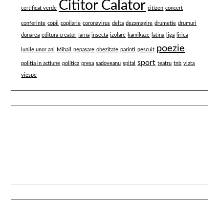
Cititor Calator
certificat verde
citizen
concert
conferinte
copii
copilarie
coronavirus
delta
dezamagire
drumetie
drumuri
dunarea
editura creator
Iarna
insecta
izolare
kamikaze
latina
liga
lirica
poezie
lunile unor ani
Mihail
nepasare
obezitate
parinti
pescuit
sport
politia in actiune
politica
presa
sadoveanu
spital
teatru
tnb
viata
viespe