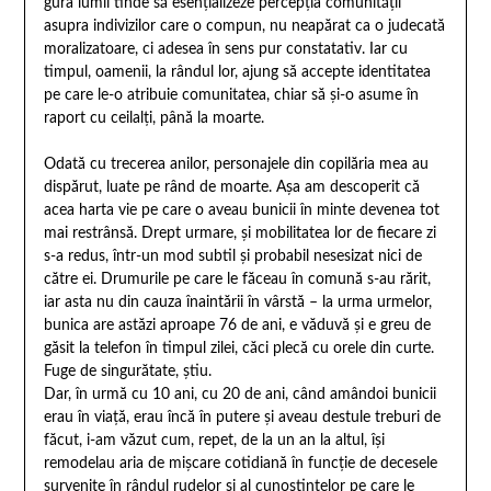
gura lumii tinde să esențializeze percepția comunității
asupra indivizilor care o compun, nu neapărat ca o judecată
moralizatoare, ci adesea în sens pur constatativ. Iar cu
timpul, oamenii, la rândul lor, ajung să accepte identitatea
pe care le-o atribuie comunitatea, chiar să și-o asume în
raport cu ceilalți, până la moarte.
Odată cu trecerea anilor, personajele din copilăria mea au
dispărut, luate pe rând de moarte. Așa am descoperit că
acea harta vie pe care o aveau bunicii în minte devenea tot
mai restrânsă. Drept urmare, și mobilitatea lor de fiecare zi
s-a redus, într-un mod subtil și probabil nesesizat nici de
către ei. Drumurile pe care le făceau în comună s-au rărit,
iar asta nu din cauza înaintării în vârstă – la urma urmelor,
bunica are astăzi aproape 76 de ani, e văduvă și e greu de
găsit la telefon în timpul zilei, căci plecă cu orele din curte.
Fuge de singurătate, știu.
Dar, în urmă cu 10 ani, cu 20 de ani, când amândoi bunicii
erau în viață, erau încă în putere și aveau destule treburi de
făcut, i-am văzut cum, repet, de la un an la altul, își
remodelau aria de mișcare cotidiană în funcție de decesele
survenite în rândul rudelor și al cunoștințelor pe care le