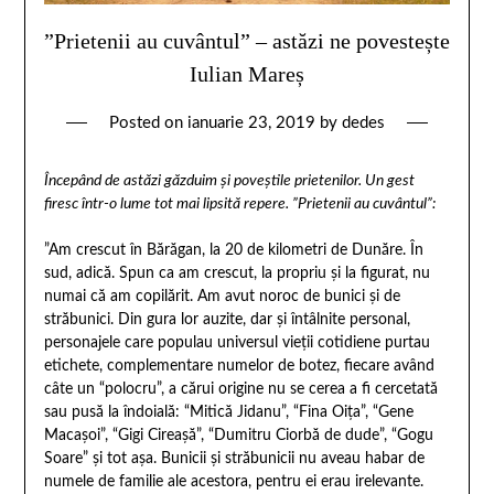
”Prietenii au cuvântul” – astăzi ne povestește
Iulian Mareș
Posted on
ianuarie 23, 2019
by
dedes
Începând de astăzi găzduim și poveștile prietenilor. Un gest
firesc într-o lume tot mai lipsită repere. ”Prietenii au cuvântul”:
”Am crescut în Bărăgan, la 20 de kilometri de Dunăre. În
sud, adică. Spun ca am crescut, la propriu și la figurat, nu
numai că am copilărit. Am avut noroc de bunici și de
străbunici. Din gura lor auzite, dar și întâlnite personal,
personajele care populau universul vieții cotidiene purtau
etichete, complementare numelor de botez, fiecare având
câte un “polocru”, a cărui origine nu se cerea a fi cercetată
sau pusă la îndoială: “Mitică Jidanu”, “Fina Oița”, “Gene
Macașoi”, “Gigi Cireașă”, “Dumitru Ciorbă de dude”, “Gogu
Soare” și tot așa. Bunicii și străbunicii nu aveau habar de
numele de familie ale acestora, pentru ei erau irelevante.