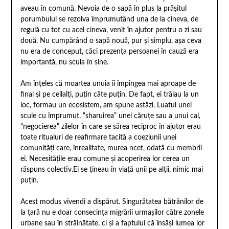
aveau în comună. Nevoia de o sapă în plus la prășitul
porumbului se rezolva împrumutând una de la cineva, de
regulă cu tot cu acel cineva, venit în ajutor pentru o zi sau
două. Nu cumpărând o sapă nouă, pur și simplu, așa ceva
nu era de conceput, căci prezența persoanei în cauză era
importantă, nu scula în sine.
Am înțeles că moartea unuia îi împingea mai aproape de
final și pe ceilalți, puțin câte puțin. De fapt, ei trăiau la un
loc, formau un ecosistem, am spune astăzi. Luatul unei
scule cu împrumut, “sharuirea” unei căruțe sau a unui cal,
“negocierea” zilelor în care se sărea reciproc în ajutor erau
toate ritualuri de reafirmare tacită a coeziunii unei
comunități care, înrealitate, murea ncet, odată cu membrii
ei. Necesitățile erau comune și acoperirea lor cerea un
răspuns colectiv.Ei se țineau în viață unii pe alții, nimic mai
puțin.
Acest modus vivendi a dispărut. Singurătatea bătrânilor de
la țară nu e doar consecința migrării urmașilor către zonele
urbane sau în străinătate, ci și a faptului că însăși lumea lor