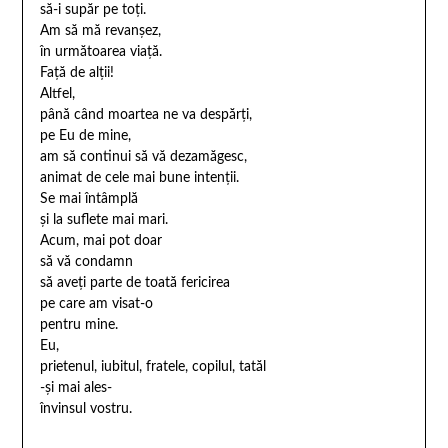
să-i supăr pe toți.
Am să mă revanșez,
în următoarea viață.
Față de alții!
Altfel,
până când moartea ne va despărți,
pe Eu de mine,
am să continui să vă dezamăgesc,
animat de cele mai bune intenții.
Se mai întâmplă
și la suflete mai mari.
Acum, mai pot doar
să vă condamn
să aveți parte de toată fericirea
pe care am visat-o
pentru mine.
Eu,
prietenul, iubitul, fratele, copilul, tatăl
-și mai ales-
învinsul vostru.