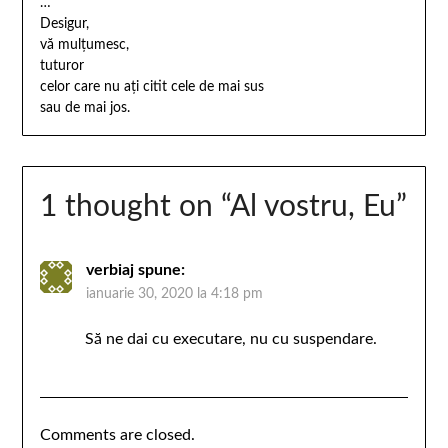
…
Desigur,
vă mulțumesc,
tuturor
celor care nu ați citit cele de mai sus
sau de mai jos.
1 thought on “
Al vostru, Eu
”
verbiaj
spune:
ianuarie 30, 2020 la 4:18 pm
Să ne dai cu executare, nu cu suspendare.
Comments are closed.