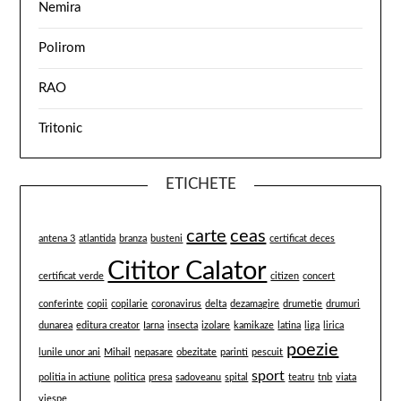
Nemira
Polirom
RAO
Tritonic
ETICHETE
carte
ceas
antena 3
atlantida
branza
busteni
certificat deces
Cititor Calator
certificat verde
citizen
concert
conferinte
copii
copilarie
coronavirus
delta
dezamagire
drumetie
drumuri
dunarea
editura creator
Iarna
insecta
izolare
kamikaze
latina
liga
lirica
poezie
lunile unor ani
Mihail
nepasare
obezitate
parinti
pescuit
sport
politia in actiune
politica
presa
sadoveanu
spital
teatru
tnb
viata
viespe