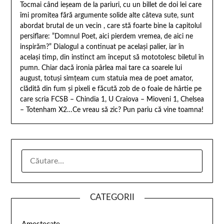
Tocmai când ieșeam de la pariuri, cu un billet de doi lei care
îmi promitea fără argumente solide alte câteva sute, sunt
abordat brutal de un vecin , care stă foarte bine la capitolul
persiflare: ”Domnul Poet, aici pierdem vremea, de
aici ne
inspirăm?” Dialogul a continuat pe același palier, iar în
același timp, din instinct am început să mototolesc biletul în
pumn. Chiar dacă ironia pârlea mai tare ca soarele lui
august, totuși simțeam cum statuia mea de poet amator,
clădită din fum și pixeli e făcută zob de o foaie de hârtie pe
care scria FCSB – Chindia 1, U Craiova – Mioveni 1, Chelsea
– Totenham X2…Ce vreau să zic? Pun pariu că vine toamna!
CATEGORII