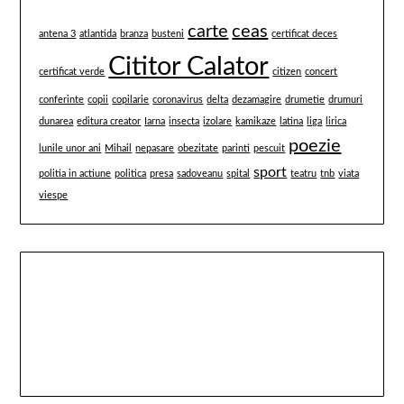
carte
ceas
antena 3
atlantida
branza
busteni
certificat deces
Cititor Calator
certificat verde
citizen
concert
conferinte
copii
copilarie
coronavirus
delta
dezamagire
drumetie
drumuri
dunarea
editura creator
Iarna
insecta
izolare
kamikaze
latina
liga
lirica
poezie
lunile unor ani
Mihail
nepasare
obezitate
parinti
pescuit
sport
politia in actiune
politica
presa
sadoveanu
spital
teatru
tnb
viata
viespe