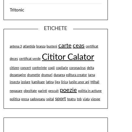
Tritonic
ETICHETE
carte
ceas
antena 3
atlantida
branza
busteni
certificat
Cititor Calator
deces
certificat verde
citizen
concert
conferinte
copii
copilarie
coronavirus
delta
dezamagire
drumetie
drumuri
dunarea
editura creator
Iarna
insecta
izolare
kamikaze
latina
liga
lirica
lunile unor ani
Mihail
poezie
nepasare
obezitate
parinti
pescuit
politia in actiune
sport
politica
presa
sadoveanu
spital
teatru
tnb
viata
viespe