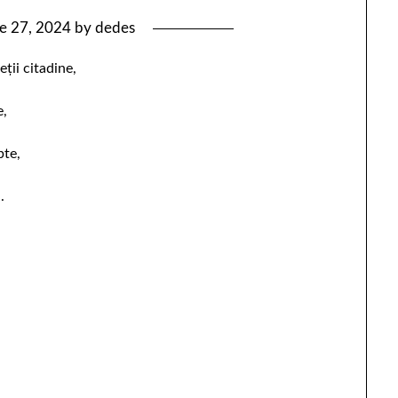
ie 27, 2024
by
dedes
ții citadine,
e,
pte,
.