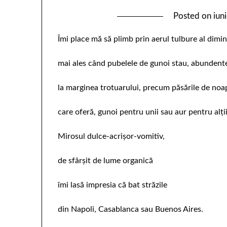
Posted on
iun
Îmi place mă să plimb prin aerul tulbure al dimine
mai ales când pubelele de gunoi stau, abundent
la marginea trotuarului, precum păsările de noa
care oferă, gunoi pentru unii sau aur pentru alții
Mirosul dulce-acrișor-vomitiv,
de sfârșit de lume organică
îmi lasă impresia că bat străzile
din Napoli, Casablanca sau Buenos Aires.