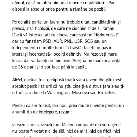
nămol, ca să ne obișnuim mai repede cu pământul. Par
dispuși la absolut orice pentru a rămâne pe poziții.
Pe de altă parte, un lucru nu trebuie uitat, candidații vin și
pleacă, însă ticăloșii, de care ne ciocnim zi de zi, rămân.
Dacă vă intersectați cu
cineva care susține ”dezinteresat”
dar cu fanatism PSD, AUR, PNL, USR, SOS sau un
independent cu multe teorii în traistă, faceți un pas în
lateral și încercați să-l ocoliți definitiv. Nu rezolvați mare
lucru, dar vă faceți un mic bine. Aceștia ne mănâncă viața
de 35 de ani și o vor face până la capăt.
Altfel, dacă ai fost o căpușă toată viața (avem din plin), ești
absolut penibil să urli că nu știu cine ți-a distrus țara s-au ți-
o fură și o duce la Washington, Moscova sau Bruxelles.
Pentru că am folosit, din nou, prea multe cuvinte pentru un
anumit tip de înțelegere, rezum:
viteazul care salvează țara făcând campanie din sufragerie
nu poate fi votat nici de silă, nici de milă, nici de frică, nici