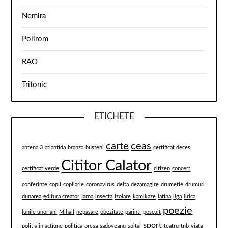
Nemira
Polirom
RAO
Tritonic
ETICHETE
carte
ceas
antena 3
atlantida
branza
busteni
certificat deces
Cititor Calator
certificat verde
citizen
concert
conferinte
copii
copilarie
coronavirus
delta
dezamagire
drumetie
drumuri
dunarea
editura creator
Iarna
insecta
izolare
kamikaze
latina
liga
lirica
poezie
lunile unor ani
Mihail
nepasare
obezitate
parinti
pescuit
sport
politia in actiune
politica
presa
sadoveanu
spital
teatru
tnb
viata