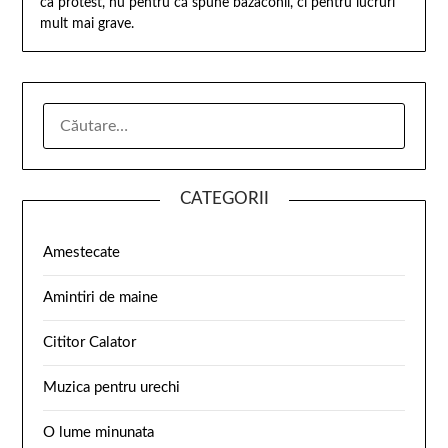
ca protest, nu pentru că spune bazaconii, ci pentru lucruri
mult mai grave.
CATEGORII
Amestecate
Amintiri de maine
Cititor Calator
Muzica pentru urechi
O lume minunata