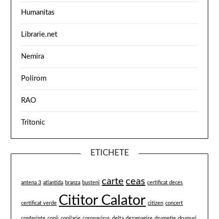
Humanitas
Librarie.net
Nemira
Polirom
RAO
Tritonic
ETICHETE
carte
ceas
antena 3
atlantida
branza
busteni
certificat deces
Cititor Calator
certificat verde
citizen
concert
conferinte
copii
copilarie
coronavirus
delta
dezamagire
drumetie
drumuri