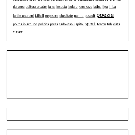
dunarea
editura creator
Iarna
insecta
izolare
kamikaze
latina
liga
lirica
poezie
lunile unor ani
Mihail
nepasare
obezitate
parinti
pescuit
sport
politia in actiune
politica
presa
sadoveanu
spital
teatru
tnb
viata
viespe