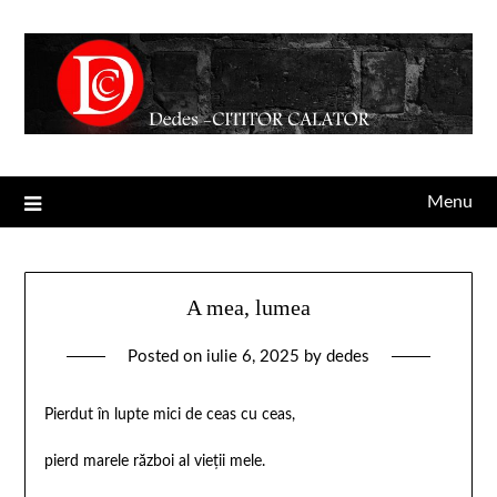
Menu
A mea, lumea
Posted on
iulie 6, 2025
by
dedes
Pierdut în lupte mici de ceas cu ceas,
pierd marele război al vieții mele.