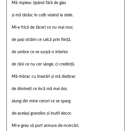
Mă rispiesc țipând fără de glas
și
mă târăsc în colb visând la stele.
Mi-e frică de tăceri ce nu mai mor,
de pași străini ce calcă prin ființă,
de umbre ce se surpă-n interior
de răni ce nu cer sânge, ci credință.
Mă-mbrac cu înserări și mă dezbrac
de dimineți ce încă mă mai dor,
alung din mine ceruri ce se sparg
de-același grandios și inutil decor.
Mi-e greu să port armura de-ncercări,