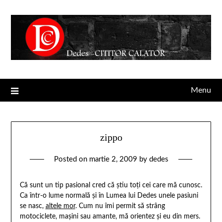
Menu
zippo
Posted on
martie 2, 2009
by
dedes
Că sunt un tip pasional cred că ştiu toţi cei care mă cunosc.
Ca într-o lume normală şi în Lumea lui Dedes unele pasiuni
se nasc,
altele mor
. Cum nu îmi permit să strâng
motociclete, maşini sau amante, mă orientez şi eu din mers.