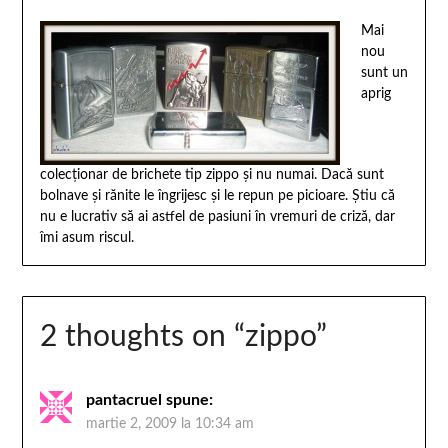
Mai
nou
sunt un
aprig
colecţionar de brichete tip zippo şi nu numai. Dacă sunt
bolnave şi rănite le îngrijesc şi le repun pe picioare. Ştiu că
nu e lucrativ să ai astfel de pasiuni în vremuri de criză, dar
îmi asum riscul.
2 thoughts on “
zippo
”
pantacruel
spune:
martie 2, 2009 la 10:34 am