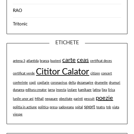
RAO
Tritonic
ETICHETE
carte
ceas
antena 3
atlantida
branza
busteni
certificat deces
Cititor Calator
certificat verde
citizen
concert
conferinte
copii
copilarie
coronavirus
delta
dezamagire
drumetie
drumuri
dunarea
editura creator
Iarna
insecta
izolare
kamikaze
latina
liga
lirica
poezie
lunile unor ani
Mihail
nepasare
obezitate
parinti
pescuit
sport
politia in actiune
politica
presa
sadoveanu
spital
teatru
tnb
viata
viespe