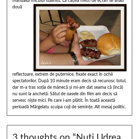
manualul micului stalinist.
La câţiva metri de ecran se aflau
două
reflectoare, extrem de puternice, fixate exact în ochii
spectatorilor. După 10 minute eram decis să recunosc totul,
dar m-a tras soţia de mânecă şi mi-am dat seama că (încă)
nu sunt la anchetă. Sătul de oasele din film am decis să
servesc nişte mici. Pe care i-am plătit. În toată această
perioadă Mărgelatu scuipa coji de seminţe. Alt mesaj politic.
3 thoughts on “
Nuţi Udrea