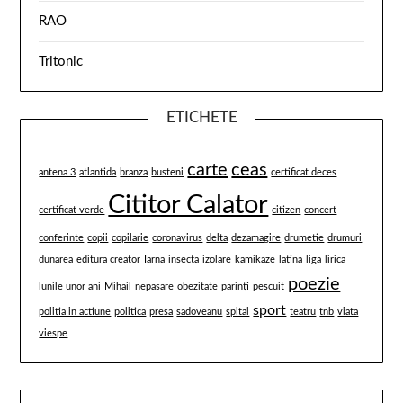
RAO
Tritonic
ETICHETE
carte
ceas
antena 3
atlantida
branza
busteni
certificat deces
Cititor Calator
certificat verde
citizen
concert
conferinte
copii
copilarie
coronavirus
delta
dezamagire
drumetie
drumuri
dunarea
editura creator
Iarna
insecta
izolare
kamikaze
latina
liga
lirica
poezie
lunile unor ani
Mihail
nepasare
obezitate
parinti
pescuit
sport
politia in actiune
politica
presa
sadoveanu
spital
teatru
tnb
viata
viespe