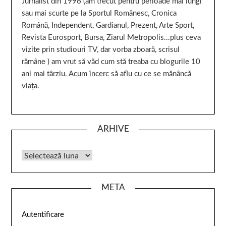
Jurnalist din 1996 (am trecut pentru perioade mai lungi
sau mai scurte pe la Sportul Românesc, Cronica
Română, Independent, Gardianul, Prezent, Arte Sport,
Revista Eurosport, Bursa, Ziarul Metropolis...plus ceva
vizite prin studiouri TV, dar vorba zboară, scrisul
rămâne ) am vrut să văd cum stă treaba cu blogurile 10
ani mai târziu. Acum încerc să aflu cu ce se mănâncă
viața.
ARHIVE
META
Autentificare