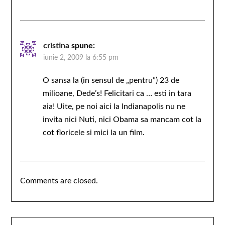
cristina
spune:
iunie 2, 2009 la 6:55 pm
O sansa la (in sensul de „pentru”) 23 de
milioane, Dede’s! Felicitari ca … esti in tara
aia! Uite, pe noi aici la Indianapolis nu ne
invita nici Nuti, nici Obama sa mancam cot la
cot floricele si mici la un film.
Comments are closed.