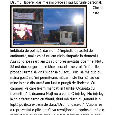
Drumul Taberei, dar mie îmi place să iau lucrurile personal.
Chestia
este
îmbibată de politică, dar nu mă împiedic de astfel de
amănunte, mai ales că nu am nicio simpatie în domeniu.
Aşa că joi pe seară am zis să onorez invitaţia doamnei Nuţi.
Să mă duc singur nu se făcea, era clar ne vroia în familie,
probabil urma să vină şi dânsa cu soţul. Nici să mă duc cu
mâna goală nu îmi permiteam, măcar nişte flori să iau cu
mine.În cele din urmă am luat o pungă de floricele. Cu
caramel. Pe care le-am mâncat, în familie. Ocupată cu
treburile ţării, doamna Nuţi nu a venit. O înţeleg. Nu înţeleg
la ce a făcut aluzie cu filmul, titlul mă duce cu gândul la o
luptă politică extrem de dură:”Drumul oaselor”. Vizionarea
a reprezentat o plăcere. Ceva revolţionar, desprins parcă din