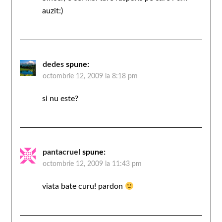
auzit:)
dedes
spune:
octombrie 12, 2009 la 8:18 pm
si nu este?
pantacruel
spune:
octombrie 12, 2009 la 11:43 pm
viata bate curu! pardon