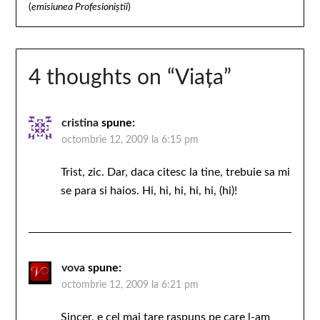
(
emisiunea Profesioniştii
)
4 thoughts on “
Viaţa
”
cristina
spune:
octombrie 12, 2009 la 6:15 pm
Trist, zic. Dar, daca citesc la tine, trebuie sa mi
se para si haios. Hi, hi, hi, hi, hi, (hi)!
vova
spune:
octombrie 12, 2009 la 6:21 pm
Sincer, e cel mai tare raspuns pe care l-am