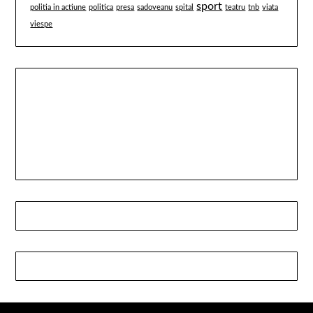
sport
politia in actiune
politica
presa
sadoveanu
spital
teatru
tnb
viata
viespe