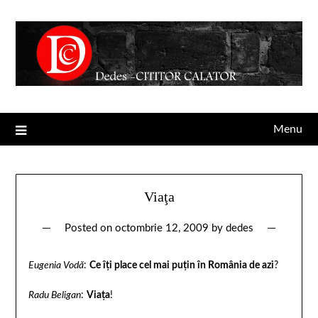
Menu
Viaţa
Posted on
octombrie 12, 2009
by
dedes
Eugenia Vodă
:
Ce îţi place cel mai puţin în România de azi
?
Radu Beligan
:
Viaţa
!