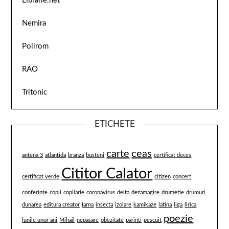
Librarie.net
Nemira
Polirom
RAO
Tritonic
ETICHETE
carte
ceas
antena 3
atlantida
branza
busteni
certificat deces
Cititor Calator
certificat verde
citizen
concert
conferinte
copii
copilarie
coronavirus
delta
dezamagire
drumetie
drumuri
dunarea
editura creator
Iarna
insecta
izolare
kamikaze
latina
liga
lirica
poezie
lunile unor ani
Mihail
nepasare
obezitate
parinti
pescuit