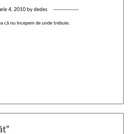
arie 4, 2010
by
dedes
sia că nu începem de unde trebuie.
ăt
”