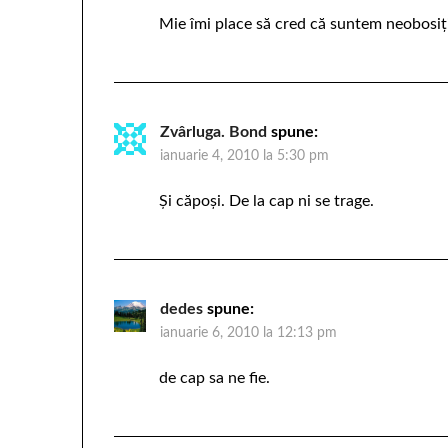
Mie îmi place să cred că suntem neobosiţ
Zvârluga. Bond
spune:
ianuarie 4, 2010 la 5:30 pm
Şi căpoşi. De la cap ni se trage.
dedes
spune:
ianuarie 6, 2010 la 12:13 pm
de cap sa ne fie.