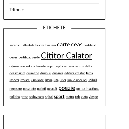
Tritonic
ETICHETE
carte
ceas
antena 3
atlantida
branza
busteni
certificat
Cititor Calator
deces
certificat verde
citizen
concert
conferinte
copii
copilarie
coronavirus
delta
dezamagire
drumetie
drumuri
dunarea
editura creator
Iarna
insecta
izolare
kamikaze
latina
liga
lirica
lunile unor ani
Mihail
poezie
nepasare
obezitate
parinti
pescuit
politia in actiune
sport
politica
presa
sadoveanu
spital
teatru
tnb
viata
viespe