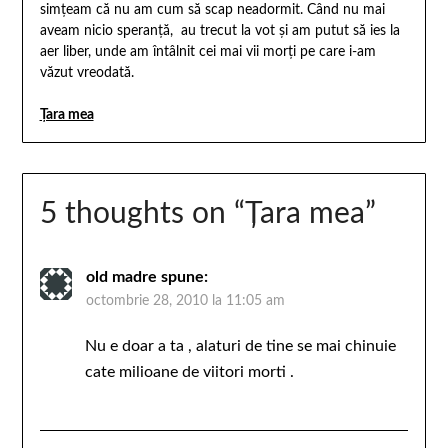
simţeam că nu am cum să scap neadormit. Când nu mai
aveam nicio speranţă, au trecut la vot şi am putut să ies la
aer liber, unde am întâlnit cei mai vii morţi pe care i-am
văzut vreodată.
Ţara mea
5 thoughts on “
Ţara mea
”
old madre
spune:
octombrie 28, 2010 la 11:05 am
Nu e doar a ta , alaturi de tine se mai chinuie
cate milioane de viitori morti .