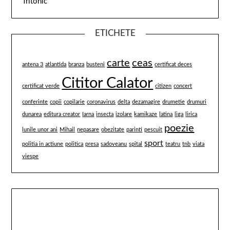
Tritonic
ETICHETE
carte
ceas
antena 3
atlantida
branza
busteni
certificat deces
Cititor Calator
certificat verde
citizen
concert
conferinte
copii
copilarie
coronavirus
delta
dezamagire
drumetie
drumuri
dunarea
editura creator
Iarna
insecta
izolare
kamikaze
latina
liga
lirica
poezie
lunile unor ani
Mihail
nepasare
obezitate
parinti
pescuit
sport
politia in actiune
politica
presa
sadoveanu
spital
teatru
tnb
viata
viespe