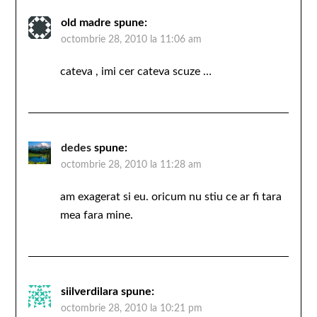
old madre
spune:
octombrie 28, 2010 la 11:06 am
cateva , imi cer cateva scuze …
dedes
spune:
octombrie 28, 2010 la 11:28 am
am exagerat si eu. oricum nu stiu ce ar fi tara
mea fara mine.
siilverdilara
spune:
octombrie 28, 2010 la 10:21 pm