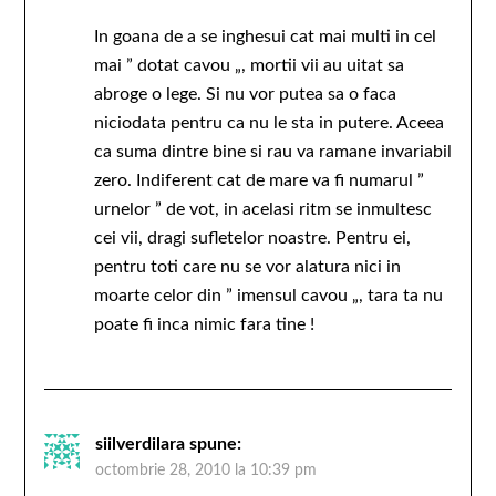
In goana de a se inghesui cat mai multi in cel
mai ” dotat cavou „, mortii vii au uitat sa
abroge o lege. Si nu vor putea sa o faca
niciodata pentru ca nu le sta in putere. Aceea
ca suma dintre bine si rau va ramane invariabil
zero. Indiferent cat de mare va fi numarul ”
urnelor ” de vot, in acelasi ritm se inmultesc
cei vii, dragi sufletelor noastre. Pentru ei,
pentru toti care nu se vor alatura nici in
moarte celor din ” imensul cavou „, tara ta nu
poate fi inca nimic fara tine !
siilverdilara
spune:
octombrie 28, 2010 la 10:39 pm