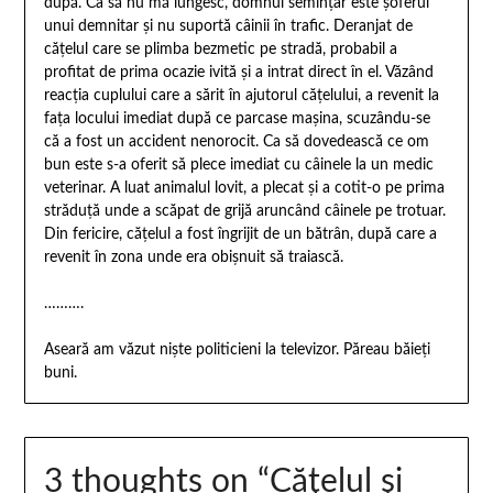
după. Ca să nu mă lungesc, domnul seminţar este şoferul
unui demnitar şi nu suportă câinii în trafic. Deranjat de
căţelul care se plimba bezmetic pe stradă, probabil a
profitat de prima ocazie ivită şi a intrat direct în el. Văzând
reacţia cuplului care a sărit în ajutorul căţelului, a revenit la
faţa locului imediat după ce parcase maşina, scuzându-se
că a fost un accident nenorocit. Ca să dovedească ce om
bun este s-a oferit să plece imediat cu câinele la un medic
veterinar. A luat animalul lovit, a plecat şi a cotit-o pe prima
străduţă unde a scăpat de grijă aruncând câinele pe trotuar.
Din fericire, căţelul a fost îngrijit de un bătrân, după care a
revenit în zona unde era obişnuit să traiască.
……….
Aseară am văzut nişte politicieni la televizor. Păreau băieţi
buni.
3 thoughts on “
Căţelul şi