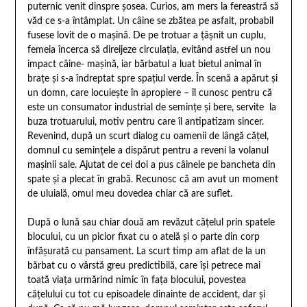
puternic venit dinspre şosea. Curios, am mers la fereastră să
văd ce s-a întâmplat. Un câine se zbătea pe asfalt, probabil
fusese lovit de o maşină. De pe trotuar a ţâşnit un cuplu,
femeia încerca să direijeze circulaţia, evitând astfel un nou
impact câine- maşină, iar bărbatul a luat bietul animal în
braţe şi s-a îndreptat spre spaţiul verde. În scenă a apărut şi
un domn, care locuieşte în apropiere – îl cunosc pentru că
este un consumator industrial de seminţe şi bere, servite la
buza trotuarului, motiv pentru care îl antipatizam sincer.
Revenind, după un scurt dialog cu oamenii de lângă căţel,
domnul cu seminţele a dispărut pentru a reveni la volanul
maşinii sale. Ajutat de cei doi a pus câinele pe bancheta din
spate şi a plecat în grabă. Recunosc că am avut un moment
de uluială, omul meu dovedea chiar că are suflet.
După o lună sau chiar două am revăzut căţelul prin spatele
blocului, cu un picior fixat cu o atelă şi o parte din corp
înfăşurată cu pansament. La scurt timp am aflat de la un
bărbat cu o vârstă greu predictibilă, care îşi petrece mai
toată viaţa urmărind nimic în faţa blocului, povestea
căţelului cu tot cu episoadele dinainte de accident, dar şi