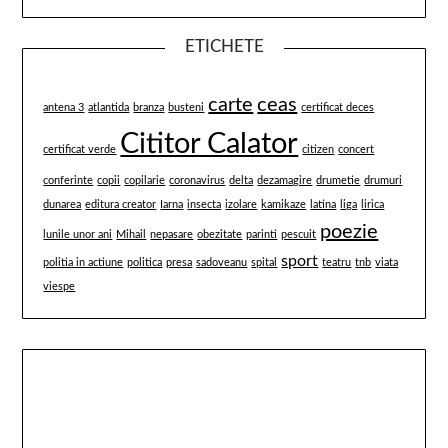
ETICHETE
carte
ceas
antena 3
atlantida
branza
busteni
certificat deces
Cititor Calator
certificat verde
citizen
concert
conferinte
copii
copilarie
coronavirus
delta
dezamagire
drumetie
drumuri
dunarea
editura creator
Iarna
insecta
izolare
kamikaze
latina
liga
lirica
poezie
lunile unor ani
Mihail
nepasare
obezitate
parinti
pescuit
sport
politia in actiune
politica
presa
sadoveanu
spital
teatru
tnb
viata
viespe