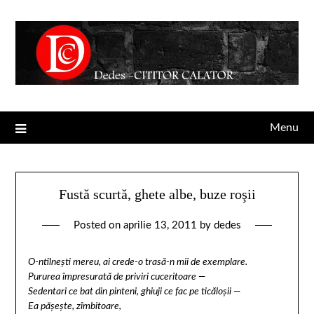
Menu
Fustă scurtă, ghete albe, buze roşii
Posted on
aprilie 13, 2011
by
dedes
O-ntîlneşti mereu, ai crede-o trasă-n mii de exemplare.
Pururea împresurată de priviri cuceritoare —
Sedentari ce bat din pinteni, ghiuji ce fac pe ticăloşii —
Ea păşeşte, zîmbitoare,