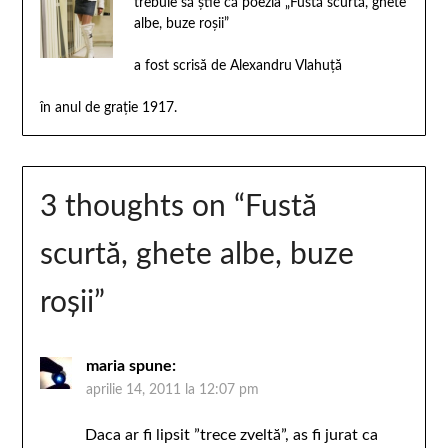
trebuie să ştie că poezia „Fustă scurtă, ghete
albe, buze roşii”
a fost scrisă de Alexandru Vlahuţă
în anul de graţie 1917.
3 thoughts on “
Fustă
scurtă, ghete albe, buze
roşii
”
maria
spune:
aprilie 14, 2011 la 12:07 pm
Daca ar fi lipsit ”trece zveltă”, as fi jurat ca