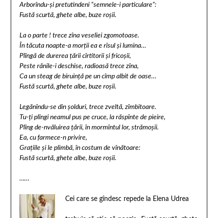
Arborîndu-şi pretutindeni “semnele-i particulare”:
Fustă scurtă, ghete albe, buze roşii.
La o parte ! trece zîna veseliei zgomotoase.
În tăcuta noapte-a morţii ea e rîsul şi lumina…
Plîngă de durerea ţării cîrtitorii şi fricoşii,
Peste rănile-i deschise, radioasă trece zîna,
Ca un steag de biruinţă pe un cîmp albit de oase…
Fustă scurtă, ghete albe, buze roşii.
Legănîndu-se din şolduri, trece zveltă, zîmbitoare.
Tu-ţi plîngi neamul pus pe cruce, la răspînte de pieire,
Plîng de-nvăluirea ţării, în mormîntul lor, strămoşii.
Ea, cu farmece-n privire,
Graţiile şi le plimbă, în costum de vînătoare:
Fustă scurtă, ghete albe, buze roşii.
……
C
ei care se gîndesc repede la Elena Udrea