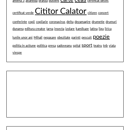
carte
ceas
antena 3
atlantida
branza
busteni
certificat deces
Cititor Calator
certificat verde
citizen
concert
conferinte
copii
copilarie
coronavirus
delta
dezamagire
drumetie
drumuri
dunarea
editura creator
Iarna
insecta
izolare
kamikaze
latina
liga
lirica
poezie
lunile unor ani
Mihail
nepasare
obezitate
parinti
pescuit
sport
politia in actiune
politica
presa
sadoveanu
spital
teatru
tnb
viata
viespe