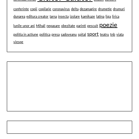
conferinte
copii
copilarie
coronavirus
delta
dezamagire
drumetie
drumuri
dunarea
editura creator
Iarna
insecta
izolare
kamikaze
latina
liga
lirica
poezie
lunile unor ani
Mihail
nepasare
obezitate
parinti
pescuit
sport
politia in actiune
politica
presa
sadoveanu
spital
teatru
tnb
viata
viespe