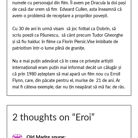
numele cu personajul din film. Îl avem pe Dracula la doi paşi
de casă dar vrem să fim Edward Cullen, asta înseamnă că
avem o problemă de receptare a propriilor poveşti.
Cu 30 de ani în urmă visam să joc fotbal ca Dobrin, să
scriu poezii ca Păunescu, să cânt precum Tudor Gheorghe
şi să fiu haiduc în filme ca Florin Piersic.Vise îmbibate de
patriotism într-o lume plină de graniţe.
Nu e mai puţin adevărat că în ceea ce priveşte artiştii
internaţionali eram puţin mai informat decât un călugăr şi
că prin 1980 aşteptam să mai apară un film nou cu Erroll
Flynn, care, din păcate pentru el, murise de 21 de ani. Ar
mai fi câteva exemple, dar nu ţin neapărat să mă fac de râs.
2 thoughts on “
Eroi
”
Old Madre
spune: