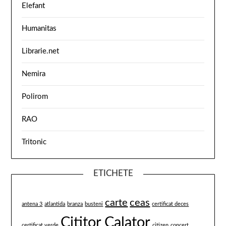
Elefant
Humanitas
Librarie.net
Nemira
Polirom
RAO
Tritonic
ETICHETE
carte
ceas
antena 3
atlantida
branza
busteni
certificat deces
Cititor Calator
certificat verde
citizen
concert